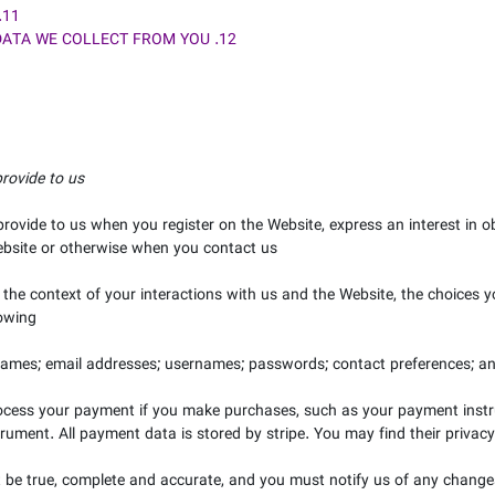
11. HOW CAN YOU CONTACT US ABOUT THIS NOTICE?
12. HOW CAN YOU REVIEW, UPDATE OR DELETE THE DATA WE COLLECT FROM YOU?
rovide to us.
 provide to us when you register on the
Website,
express an interest in 
bsite
or otherwise when you contact us.
 the context of your interactions with us and the
Website
, the choices 
owing:
ames;
email addresses;
usernames;
passwords;
contact preferences;
an
ocess your payment if you make purchases, such as your payment inst
rument. All payment data is stored by
stripe
. You may find their privacy
t be true, complete and accurate, and you must notify us of any change