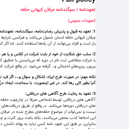
تعهدنامه / سوگندنامه عرفان کیهانی حلقه
(تعهدات عمومی)
1:
تعهد به قبول و پذیرش رضایت‌نامه، سوگندنامه، تعهدنامه،
عرفان کیهانی حلقه انسان شمول می‌باشد و هرکسی شرایط و مق
باز است و افراد می‌توانند از آن راه‌ها استفاده کنند. اما 
2:
سلب حق شکایت از خود از بابت شرکت در کلاس و یا هر مور
با شرکت متقاضی ثبت نام در دوره که می‌بایستی با تحقیق ک
بیرون ریزی‌های احتمالی و… گرفته می‌شود. در واقع شرکت کنن
نکته مهم
:
در صورت طرح ایراد، اِشکال و سوال و…، اگر فرد ن
آنرا بطور کلی رها کند. در غیر اینصورت با سماجت، ایجاد د
3:
تعهد به رعایت طرح آگاهی های دریافتی
:
آگاهی های دریافتی توسط اشخاص صرفا در چارچوب حلقه‌های 
های دریافتی دوره‌ها می‌باشد. در واقع از طریق دریافت‌ها
نیست و نمی‌تواند از موضوع حلقه‌های مطرح شده در عرفان کی
این ادعاها کذب محض می‌باشند، بلکه باعث بروز کثرت و چند
بنابراین، بر طبق این تعهد نامه کسی نباید به بهانه داشت