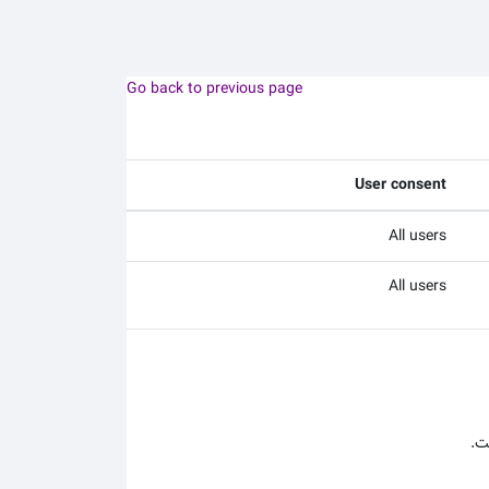
Go back to previous page
User consent
All users
All users
ت.