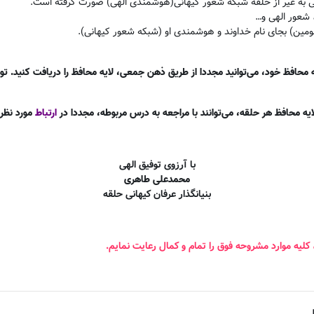
ی به غیر از حلقه شبکه شعور کیهانی(هوشمندی الهی) صورت گرفته است
.
 شعور الهی و
…
مین) بجای نام خداوند و هوشمندی او (شبکه شعور کیهانی)
.
حافظ خود، می‌توانید مجددا از طریق ذهن جمعی، لایه محافظ را دریافت کنید. توص
یه محافظ هر حلقه، می‌توانند با مراجعه به درس مربوطه، مجددا در
ارتباط
مورد نظر ق
با آرزوی توفیق الهی
محمدعلی طاهری
بنیانگذار عرفان کیهانی حلقه
 کلیه موارد مشروحه فوق را تمام و کمال رعایت نمایم
.