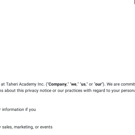
 at Taheri Academy Inc.
("
Company
," "
we
," "
us
," or "
our
"). We are commit
ns about this privacy notice or our practices with regard to your person
information if you:
 sales, marketing, or events