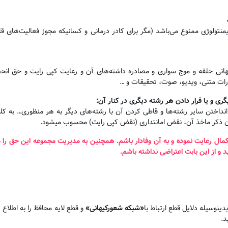
نتولوژی ممنوع می‌باشد (مگر برای کادر درمانی و کسانیکه مجوز فعالیت‌های 
یهانی حلقه و موج سواری و مصادره داشته‌های آن و رعایت کپی رایت و حق ا
ارات متنی، ویدیو، صوت، تحقیقات و …
گری و یا قرار دادن هر رشته دیگری در کنار آن
:
داختن سایر رشته‌ها و قاطی کردن آن با رشته‌های دیگر به هر منظوری… به کلی 
 ذکر ماخذ آن، نقض امانتداری (نقض کپی رایت) محسوب میشود.
و کمال رعایت نموده و به آن وفادار باشم. همچنین به مدیریت مجموعه این حق را
 و از این بابت اعتراضی نداشته باشم
.
ینوسیله دلایل قطع ارتباط با
«
شبکه شعورکیهانی
»
و قطع لایه محافظ را به اطلاع ر
د.