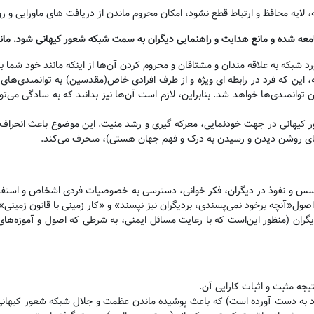
ه، لایه محافظ و ارتباط قطع نشود، امکان محروم ماندن از دریافت های ماورایی و ر
امعه شده و مانع هدایت و راهنمایی دیگران به سمت شبکه شعور کیهانی شود. مان
رد شبکه به علاقه مندان و مشتاقان و محروم کردن آن‌ها از اینکه مانند خود شما 
ه، این که فرد در رابطه ای ویژه و از طرف افرادی خاص(مقدسین) به توانمندی‌های
وانمندی‌ها خواهد شد. بنابراین، لازم است آن‌ها نیز بدانند که به سادگی می‌توا
ر کیهانی در جهت خودنمایی، معرکه گیری و رشد منیت. این موضوع باعث انحراف خود
ای روشن دیدن و رسیدن به درک و فهم جهان هستی)، منحرف می‌کند
.
سس و نفوذ در دیگران، فکر خوانی، دسترسی به خصوصیات فردی اشخاص و استفاده
صول«آنچه برخود نمی‌پسندی، بردیگران نیز نپسند» و «کار زمینی با قانون زمینی
».
یگران
(منظور این‌است که با رعایت مسائل ایمنی، به شرطی که اصول و آموزه‌های
جه مثبت و اثبات کارایی آن
.
فرد به دست آورده است) که باعث پوشیده ماندن عظمت و جلال شبکه شعور کیهانی ب