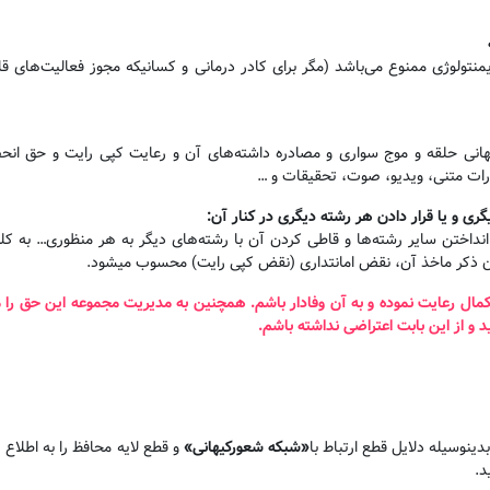
نتولوژی ممنوع می‌باشد (مگر برای کادر درمانی و کسانیکه مجوز فعالیت‌های 
یهانی حلقه و موج سواری و مصادره داشته‌های آن و رعایت کپی رایت و حق ا
ارات متنی، ویدیو، صوت، تحقیقات و …
گری و یا قرار دادن هر رشته دیگری در کنار آن
:
داختن سایر رشته‌ها و قاطی کردن آن با رشته‌های دیگر به هر منظوری… به کلی 
 ذکر ماخذ آن، نقض امانتداری (نقض کپی رایت) محسوب میشود.
و کمال رعایت نموده و به آن وفادار باشم. همچنین به مدیریت مجموعه این حق را
 و از این بابت اعتراضی نداشته باشم
.
ینوسیله دلایل قطع ارتباط با
«
شبکه شعورکیهانی
»
و قطع لایه محافظ را به اطلاع ر
د.