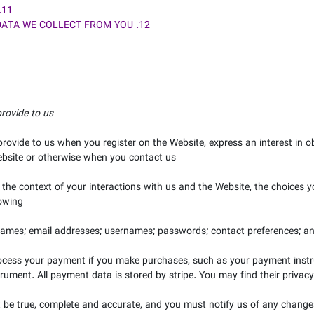
11. HOW CAN YOU CONTACT US ABOUT THIS NOTICE?
12. HOW CAN YOU REVIEW, UPDATE OR DELETE THE DATA WE COLLECT FROM YOU?
rovide to us.
 provide to us when you register on the
Website,
express an interest in 
bsite
or otherwise when you contact us.
 the context of your interactions with us and the
Website
, the choices 
owing:
ames;
email addresses;
usernames;
passwords;
contact preferences;
an
ocess your payment if you make purchases, such as your payment inst
rument. All payment data is stored by
stripe
. You may find their privacy
t be true, complete and accurate, and you must notify us of any change