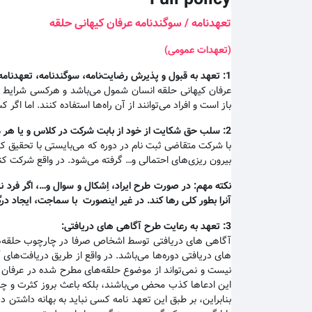
تعهدنامه / سوگندنامه عرفان کیهانی حلقه
(تعهدات عمومی)
1:
تعهد به قبول و پذیرش رضایت‌نامه، سوگندنامه، تعهدنامه،
عرفان کیهانی حلقه انسان شمول می‌باشد و هرکسی شرایط و مق
باز است و افراد می‌توانند از آن راه‌ها استفاده کنند. اما 
2:
سلب حق شکایت از خود از بابت شرکت در کلاس و یا هر مور
با شرکت متقاضی ثبت نام در دوره که می‌بایستی با تحقیق ک
بیرون ریزی‌های احتمالی و… گرفته می‌شود. در واقع شرکت کنن
نکته مهم
:
در صورت طرح ایراد، اِشکال و سوال و…، اگر فرد ن
آنرا بطور کلی رها کند. در غیر اینصورت با سماجت، ایجاد د
3:
تعهد به رعایت طرح آگاهی های دریافتی
:
آگاهی های دریافتی توسط اشخاص صرفا در چارچوب حلقه‌های 
های دریافتی دوره‌ها می‌باشد. در واقع از طریق دریافت‌ها
نیست و نمی‌تواند از موضوع حلقه‌های مطرح شده در عرفان کی
این ادعاها کذب محض می‌باشند، بلکه باعث بروز کثرت و چند
بنابراین، بر طبق این تعهد نامه کسی نباید به بهانه داشت