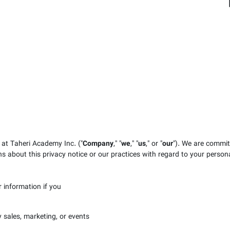
 at Taheri Academy Inc.
("
Company
," "
we
," "
us
," or "
our
"). We are commit
ns about this privacy notice or our practices with regard to your person
information if you:
 sales, marketing, or events