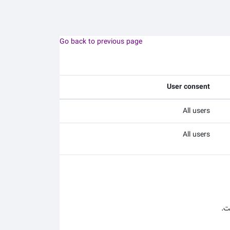
Go back to previous page
User consent
All users
All users
ت.