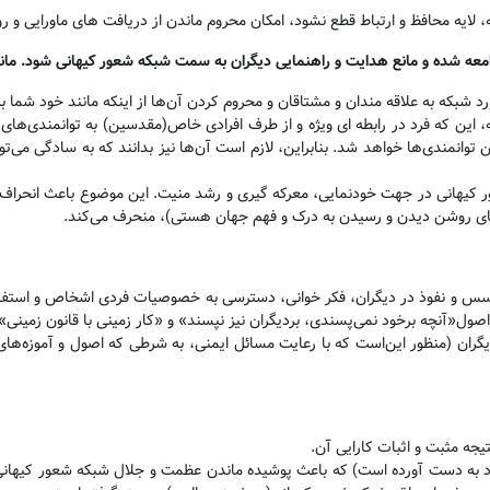
ه، لایه محافظ و ارتباط قطع نشود، امکان محروم ماندن از دریافت های ماورایی و ر
امعه شده و مانع هدایت و راهنمایی دیگران به سمت شبکه شعور کیهانی شود. مان
رد شبکه به علاقه مندان و مشتاقان و محروم کردن آن‌ها از اینکه مانند خود شما 
ه، این که فرد در رابطه ای ویژه و از طرف افرادی خاص(مقدسین) به توانمندی‌های
وانمندی‌ها خواهد شد. بنابراین، لازم است آن‌ها نیز بدانند که به سادگی می‌توا
ر کیهانی در جهت خودنمایی، معرکه گیری و رشد منیت. این موضوع باعث انحراف خود
ای روشن دیدن و رسیدن به درک و فهم جهان هستی)، منحرف می‌کند
.
سس و نفوذ در دیگران، فکر خوانی، دسترسی به خصوصیات فردی اشخاص و استفاده
صول«آنچه برخود نمی‌پسندی، بردیگران نیز نپسند» و «کار زمینی با قانون زمینی
».
یگران
(منظور این‌است که با رعایت مسائل ایمنی، به شرطی که اصول و آموزه‌های
جه مثبت و اثبات کارایی آن
.
فرد به دست آورده است) که باعث پوشیده ماندن عظمت و جلال شبکه شعور کیهانی ب