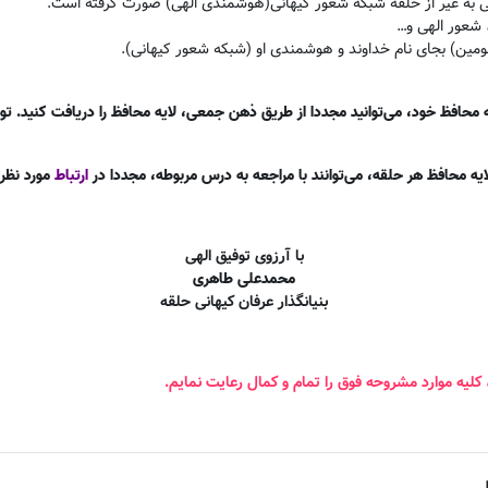
ی به غیر از حلقه شبکه شعور کیهانی(هوشمندی الهی) صورت گرفته است
.
 شعور الهی و
…
مین) بجای نام خداوند و هوشمندی او (شبکه شعور کیهانی)
.
حافظ خود، می‌توانید مجددا از طریق ذهن جمعی، لایه محافظ را دریافت کنید. توص
یه محافظ هر حلقه، می‌توانند با مراجعه به درس مربوطه، مجددا در
ارتباط
مورد نظر ق
با آرزوی توفیق الهی
محمدعلی طاهری
بنیانگذار عرفان کیهانی حلقه
 کلیه موارد مشروحه فوق را تمام و کمال رعایت نمایم
.