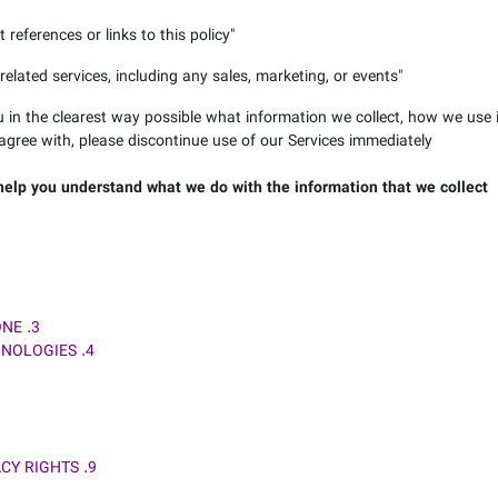
 references or links to this policy
"
elated services, including any sales, marketing, or events
"
u in the clearest way possible what information we collect, how we use it,
agree with, please discontinue use of our Services immediately.
l help you understand what we do with the information that we collect.
3. WILL YOUR INFORMATION BE SHARED WITH ANYONE?
4. DO WE USE COOKIES AND OTHER TRACKING TECHNOLOGIES?
9. DO CALIFORNIA RESIDENTS HAVE SPECIFIC PRIVACY RIGHTS?