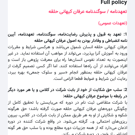
Full policy
تعهدنامه / سوگندنامه عرفان کیهانی حلقه
(تعهدات عمومی)
1:
تعهد به قبول و پذیرش رضایت‌نامه، سوگندنامه، تعهدنامه، آیین
نامه انضباطی و وفادار بودن به اصول عرفان کیهانی حلقه
عرفان کیهانی حلقه انسان شمول می‌باشد و هرکسی شرایط و مقررات
ورود به آموزش آنرا بپذیرد، می‌تواند از مواهب آن استفاده نماید. در غیر
اینصورت به تعداد نفوس انسان‌ها راه برای معرفت پژوهی باز است و
افراد می‌توانند از آن راه‌ها استفاده کنند. اما اگر کسی تصمیم گرفت از
عرفان کیهانی حلقه بمنظور انجام «سیر و سلوک جمعی» بهره ببرد،
رعایت این شرایط و ضوابط قطعا الزامی است.
2:
سلب حق شکایت از خود از بابت شرکت در کلاس و یا هر مورد دیگر
در رابطه با موضوع عرفان کیهانی حلقه
:
با شرکت متقاضی ثبت نام در دوره که می‌بایستی با تحقیق کامل از
چگونگی دوره‌های عرفان کیهانی حلقه صورت گرفته باشد؛ حق هرگونه
شکوه و شکایتی از او به هر طریق ممکن از بابت شرکت در کلاس، بیرون
ریزی‌های احتمالی و… گرفته می‌شود. در واقع شرکت کننده در دوره
اذعان می‌دارد که از همه جزییات دوره مطلع بوده و با سلب حق هر گونه
اعتراضی از خود، در دوره شرکت می‌کند.