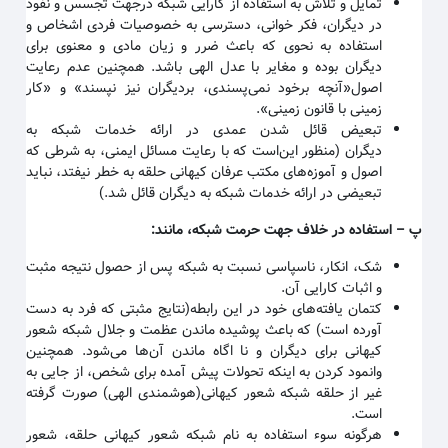
تمایل و تلاش به استفاده از کارایی شبکه درجهت تجسس و نفوذ
در دیگران، فکر خوانی، دسترسی به خصوصیات فردی اشخاص و
استفاده به نحوی که باعث ضرر و زیان مادی و معنوی برای
دیگران بوده و مغایر با عدل الهی باشد. همچنین عدم رعایت
اصول«آنچه برخود نمی‌پسندی، بردیگران نیز نپسند» و «کار
زمینی با قانون زمینی
».
تبعیض قائل شدن عمدی در ارائه خدمات شبکه به
دیگران
(منظور این‌است که با رعایت مسائل ایمنی، به شرطی که
اصول و آموزه‌های مکتب عرفان کیهانی حلقه به خطر نیفتد، نباید
تبعیضی در ارائه خدمات شبکه به دیگران قائل شد.)
پ
–
استفاده در خلاف جهت حرمت شبکه، مانند
:
شک، انکار، ناسپاسی نسبت به شبکه پس از حصول نتیجه مثبت
و اثبات کارایی آن
.
کتمان یافته‌های خود در این رابطه(نتایج مثبتی که فرد به دست
آورده است) که باعث پوشیده ماندن عظمت و جلال شبکه شعور
کیهانی برای دیگران و نا اگاه ماندن آن‌ها می‌شود. همچنین
وانمود کردن به اینکه تحولات پیش آمده برای شخص، از جایی به
غیر از حلقه شبکه شعور کیهانی(هوشمندی الهی) صورت گرفته
است
.
هرگونه سوء استفاده به نام شبکه شعور کیهانی حلقه، شعور