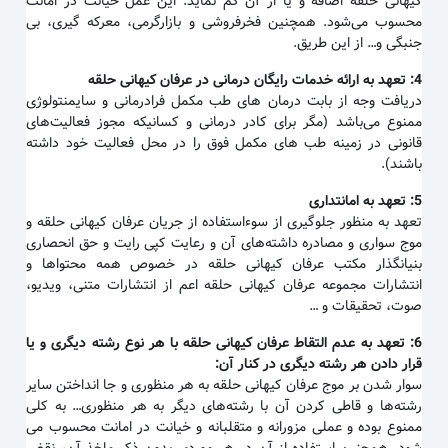
کیهانی حلقه اضافه و یا از آن کم نماید. این عمل خیانت در امانت
محسوب می‌شود. همچنین فخرفروشی و بازارگرمی، معرکه گیری، بی
جنبگی و… از این طریق.
4:
تعهد به ارائه خدمات رایگان درمانی در عرفان کیهانی حلقه
دریافت وجه از بابت درمان های طب مکمل فرادرمانی و سایمنتولوژی
ممنوع می‌باشد (مگر برای کادر درمانی و کسانیکه مجوز فعالیت‌های
قانونی در زمینه طب های مکمل فوق را در محل فعالیت خود داشته
باشند).
5:
تعهد به امانتداری
تعهد به منظور جلوگیری از سوءاستفاده از جریان عرفان کیهانی حلقه و
موج سواری و مصادره داشته‌های آن و رعایت کپی رایت و حق انحصاری
بنیانگذار مکتب عرفان کیهانی حلقه در خصوص همه محتواها و
انتشارات مجموعه عرفان کیهانی حلقه اعم از انتشارات متنی، ویدیو،
صوت، تحقیقات و …
6:
تعهد به عدم التقاط عرفان کیهانی حلقه با هر نوع رشته دیگری و یا
قرار دادن هر رشته دیگری در کنار آن
:
سوار شدن بر موج عرفان کیهانی حلقه به هر منظوری و جا انداختن سایر
رشته‌ها و قاطی کردن آن با رشته‌های دیگر به هر منظوری… به کلی
ممنوع بوده و عملی مزورانه و متقلبانه و خیانت در امانت محسوب می