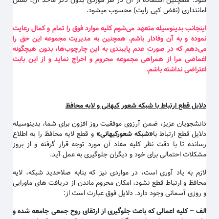
شود. همچنین استفاده از آن در هر موردی بدون ذکر ماخذ آن، نقض
امانتداری (نقض کپی رایت) محسوب میشود.
اینجانب بدینوسیله متعهد می‌شوم کلیه موارد فوق را تمام و کمال رعایت
نموده و به آن وفادار باشم. همچنین به مدیریت مجموعه این حق را
می‌دهم که در صورت عدم پایبندی به این چارچوب‌ها، بدون هیچگونه
اغماضی مرا از همراهی مجموعه محروم و اخراج نماید و از این بابت
اعتراضی نداشته باشم
.
دلایل قطع ارتباط با شبکه شعور کیهانی و لایه محافظ
دانشجویان عزیز، ضمن آرزوی موفقیت روز افزون برای شما، بدینوسیله
دلایل قطع ارتباط با
«
شبکه شعورکیهانی
»
و قطع لایه محافظ را به اطلاع
رسانده تا با دقت نظر کلیه مفاد آن مورد توجه قرار گرفته و از بروز
مشکلات احتمالی برای خود و دیگران جلوگیری به عمل آید.
لازم به یاد آوری است، در مواردی نیز که بنابه صلاحدید شبکه، لایه
محافظ و ارتباط قطع نشود، امکان محروم ماندن از دریافت های ماورایی
و روزی آسمانی وجود دارد. دلایل فوق عبارت است از:
الف
–
کلیه اعمالی که باعث جلوگیری از ارتقای روح جمعی جامعه شده و