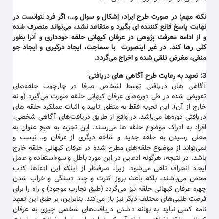
نکته مهم
:
در صورت طرح ایراد، اِشکال و سوال و…، اگر فرد نتوانست در
نهایت پاسخ قانع کنننده ای بگیرد و متقاعد نشد، می‌تواند منصرف شده
و از ادامه معرفت پژوهی در عرفان کیهانی حلقه خودداری و آنرا بطور
کلی رها کند. در غیر اینصورت با سماجت، ایجاد درگیری و ایجاد جو
منفی، مغرض تلقی شده و اخراج می‌گردد
.
3:
تعهد به رعایت طرح آگاهی های دریافتی
:
آگاهی های دریافتی توسط اشخاص صرفا در چارچوب حلقه‌های
تفویض شده در طی دوره‌های عرفان کیهانی حلقه صورت می‌گیرد (و نه
خارج از آن). این تجربه فقط به منظور تایید و اثبات عملکرد حلقه های
دریافتی دوره‌ها می‌باشد. در واقع از طریق دریافت‌های آگاهی شخصی،
افراد به ادراک موضوع حلقه ها می‌رسند. این تجربه به هیج عنوان به
معنی رسیدن به حلقه جدید و شاخه دیگری از عرفان و… نیست و
نمی‌تواند از موضوع حلقه‌های مطرح شده در عرفان کیهانی حلقه خارج
باشد. در نتیجه، هرگونه ادعایی در این مورد باطل و سوءاستفاده و عامل
ایجاد انحراف تلقی می‌شود. زیرا، صرفنظر از اینکه این ادعاها کذب
محض می‌باشند، بلکه باعث بروز کثرت و چند دستگی و خراب شدن
چهره عرفان کیهانی حلقه نیز می‌گردد (طبق تجارب موجود) و راه را برای
فرصت طلبی‌های مختلف دیگر نیز باز می‌کند. بنابراین، بر طبق این تعهد
نامه کسی نباید به بهانه داشتن دریافت‌های شخصی چیزی به عرفان