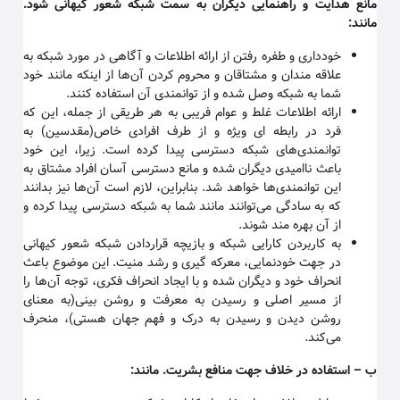
مانع هدایت و راهنمایی دیگران به سمت شبکه شعور کیهانی شود.
مانند
:
خودداری و طفره رفتن از ارائه اطلاعات و آگاهی در مورد شبکه به
علاقه مندان و مشتاقان و محروم کردن آن‌ها از اینکه مانند خود
شما به شبکه وصل شده و از توانمندی آن استفاده کنند
.
ارائه اطلاعات غلط و عوام فریبی به هر طریقی از جمله، این که
فرد در رابطه ای ویژه و از طرف افرادی خاص(مقدسین) به
توانمندی‌های شبکه دسترسی پیدا کرده است. زیرا، این خود
باعث ناامیدی دیگران شده و مانع دسترسی آسان افراد مشتاق به
این توانمندی‌ها خواهد شد. بنابراین، لازم است آن‌ها نیز بدانند
که به سادگی می‌توانند مانند شما به شبکه دسترسی پیدا کرده و
از آن بهره مند شوند
.
به کاربردن کارایی شبکه و بازیچه قراردادن شبکه شعور کیهانی
در جهت خودنمایی، معرکه گیری و رشد منیت. این موضوع باعث
انحراف خود و دیگران شده و با ایجاد انحراف فکری، توجه آن‌ها را
از مسیر اصلی و رسیدن به معرفت و روشن بینی(به معنای
روشن دیدن و رسیدن به درک و فهم جهان هستی)، منحرف
می‌کند
.
ب
–
استفاده در خلاف جهت منافع بشریت. مانند
: