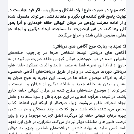
نکته مهم
:
در صورت طرح ایراد، اِشکال و سوال و…، اگر فرد نتوانست در
نهایت پاسخ قانع کنننده ای بگیرد و متقاعد نشد، می‌تواند منصرف شده
و از ادامه معرفت پژوهی در عرفان کیهانی حلقه خودداری و آنرا بطور
کلی رها کند. در غیر اینصورت با سماجت، ایجاد درگیری و ایجاد جو
منفی، مغرض تلقی شده و اخراج می‌گردد
.
3:
تعهد به رعایت طرح آگاهی های دریافتی
:
آگاهی های دریافتی توسط اشخاص صرفا در چارچوب حلقه‌های
تفویض شده در طی دوره‌های عرفان کیهانی حلقه صورت می‌گیرد (و نه
خارج از آن). این تجربه فقط به منظور تایید و اثبات عملکرد حلقه های
دریافتی دوره‌ها می‌باشد. در واقع از طریق دریافت‌های آگاهی شخصی،
افراد به ادراک موضوع حلقه ها می‌رسند. این تجربه به هیج عنوان به
معنی رسیدن به حلقه جدید و شاخه دیگری از عرفان و… نیست و
نمی‌تواند از موضوع حلقه‌های مطرح شده در عرفان کیهانی حلقه خارج
باشد. در نتیجه، هرگونه ادعایی در این مورد باطل و سوءاستفاده و عامل
ایجاد انحراف تلقی می‌شود. زیرا، صرفنظر از اینکه این ادعاها کذب
محض می‌باشند، بلکه باعث بروز کثرت و چند دستگی و خراب شدن
چهره عرفان کیهانی حلقه نیز می‌گردد (طبق تجارب موجود) و راه را برای
فرصت طلبی‌های مختلف دیگر نیز باز می‌کند. بنابراین، بر طبق این تعهد
نامه کسی نباید به بهانه داشتن دریافت‌های شخصی چیزی به عرفان