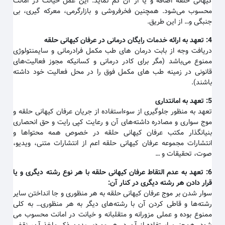
کیهانی حلقه اضافه و یا از آن کم نماید. این عمل خیانت در امانت
محسوب می‌شود. همچنین فخرفروشی و بازارگرمی، معرکه گیری، بی
جنبگی و… از این طریق.
4:
تعهد به ارائه خدمات رایگان درمانی در عرفان کیهانی حلقه
دریافت وجه از بابت درمان های طب مکمل فرادرمانی و سایمنتولوژی
ممنوع می‌باشد (مگر برای کادر درمانی و کسانیکه مجوز فعالیت‌های
قانونی در زمینه طب های مکمل فوق را در محل فعالیت خود داشته
باشند).
5:
تعهد به امانتداری
تعهد به منظور جلوگیری از سوءاستفاده از جریان عرفان کیهانی حلقه و
موج سواری و مصادره داشته‌های آن و رعایت کپی رایت و حق انحصاری
بنیانگذار مکتب عرفان کیهانی حلقه در خصوص همه محتواها و
انتشارات مجموعه عرفان کیهانی حلقه اعم از انتشارات متنی، ویدیو،
صوت، تحقیقات و …
6:
تعهد به عدم التقاط عرفان کیهانی حلقه با هر نوع رشته دیگری و یا
قرار دادن هر رشته دیگری در کنار آن
:
سوار شدن بر موج عرفان کیهانی حلقه به هر منظوری و جا انداختن سایر
رشته‌ها و قاطی کردن آن با رشته‌های دیگر به هر منظوری… به کلی
ممنوع بوده و عملی مزورانه و متقلبانه و خیانت در امانت محسوب می