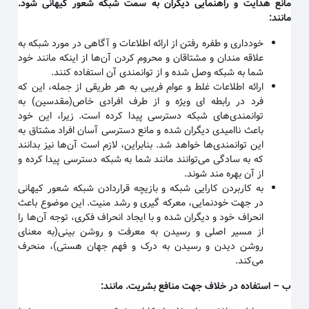
مانع هدایت و راهنمایی دیگران به سمت شبکه شعور کیهانی شود.
مانند
:
خودداری و طفره رفتن از ارائه اطلاعات و آگاهی در مورد شبکه به
علاقه مندان و مشتاقان و محروم کردن آن‌ها از اینکه مانند خود
شما به شبکه وصل شده و از توانمندی آن استفاده کنند
.
ارائه اطلاعات غلط و عوام فریبی به هر طریقی از جمله، این که
فرد در رابطه ای ویژه و از طرف افرادی خاص(مقدسین) به
توانمندی‌های شبکه دسترسی پیدا کرده است. زیرا، این خود
باعث ناامیدی دیگران شده و مانع دسترسی آسان افراد مشتاق به
این توانمندی‌ها خواهد شد. بنابراین، لازم است آن‌ها نیز بدانند
که به سادگی می‌توانند مانند شما به شبکه دسترسی پیدا کرده و
از آن بهره مند شوند
.
به کاربردن کارایی شبکه و بازیچه قراردادن شبکه شعور کیهانی
در جهت خودنمایی، معرکه گیری و رشد منیت. این موضوع باعث
انحراف خود و دیگران شده و با ایجاد انحراف فکری، توجه آن‌ها را
از مسیر اصلی و رسیدن به معرفت و روشن بینی(به معنای
روشن دیدن و رسیدن به درک و فهم جهان هستی)، منحرف
می‌کند
.
ب
–
استفاده در خلاف جهت منافع بشریت. مانند
: