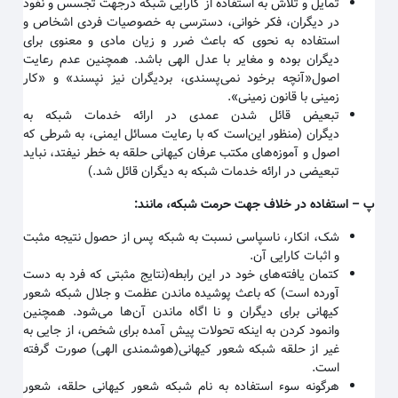
تمایل و تلاش به استفاده از کارایی شبکه درجهت تجسس و نفوذ
در دیگران، فکر خوانی، دسترسی به خصوصیات فردی اشخاص و
استفاده به نحوی که باعث ضرر و زیان مادی و معنوی برای
دیگران بوده و مغایر با عدل الهی باشد. همچنین عدم رعایت
اصول«آنچه برخود نمی‌پسندی، بردیگران نیز نپسند» و «کار
زمینی با قانون زمینی
».
تبعیض قائل شدن عمدی در ارائه خدمات شبکه به
دیگران
(منظور این‌است که با رعایت مسائل ایمنی، به شرطی که
اصول و آموزه‌های مکتب عرفان کیهانی حلقه به خطر نیفتد، نباید
تبعیضی در ارائه خدمات شبکه به دیگران قائل شد.)
پ
–
استفاده در خلاف جهت حرمت شبکه، مانند
:
شک، انکار، ناسپاسی نسبت به شبکه پس از حصول نتیجه مثبت
و اثبات کارایی آن
.
کتمان یافته‌های خود در این رابطه(نتایج مثبتی که فرد به دست
آورده است) که باعث پوشیده ماندن عظمت و جلال شبکه شعور
کیهانی برای دیگران و نا اگاه ماندن آن‌ها می‌شود. همچنین
وانمود کردن به اینکه تحولات پیش آمده برای شخص، از جایی به
غیر از حلقه شبکه شعور کیهانی(هوشمندی الهی) صورت گرفته
است
.
هرگونه سوء استفاده به نام شبکه شعور کیهانی حلقه، شعور