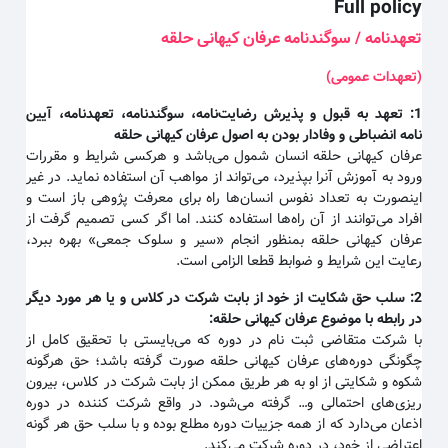
Full policy
تعهدنامه / سوگندنامه عرفان کیهانی حلقه
(تعهدات عمومی)
1:
تعهد به قبول و پذیرش رضایت‌نامه، سوگندنامه، تعهدنامه، آیین
نامه انضباطی و وفادار بودن به اصول عرفان کیهانی حلقه
عرفان کیهانی حلقه انسان شمول می‌باشد و هرکسی شرایط و مقررات
ورود به آموزش آنرا بپذیرد، می‌تواند از مواهب آن استفاده نماید. در غیر
اینصورت به تعداد نفوس انسان‌ها راه برای معرفت پژوهی باز است و
افراد می‌توانند از آن راه‌ها استفاده کنند. اما اگر کسی تصمیم گرفت از
عرفان کیهانی حلقه بمنظور انجام «سیر و سلوک جمعی» بهره ببرد،
رعایت این شرایط و ضوابط قطعا الزامی است.
2:
سلب حق شکایت از خود از بابت شرکت در کلاس و یا هر مورد دیگر
در رابطه با موضوع عرفان کیهانی حلقه
:
با شرکت متقاضی ثبت نام در دوره که می‌بایستی با تحقیق کامل از
چگونگی دوره‌های عرفان کیهانی حلقه صورت گرفته باشد؛ حق هرگونه
شکوه و شکایتی از او به هر طریق ممکن از بابت شرکت در کلاس، بیرون
ریزی‌های احتمالی و… گرفته می‌شود. در واقع شرکت کننده در دوره
اذعان می‌دارد که از همه جزییات دوره مطلع بوده و با سلب حق هر گونه
اعتراضی از خود، در دوره شرکت می‌کند.