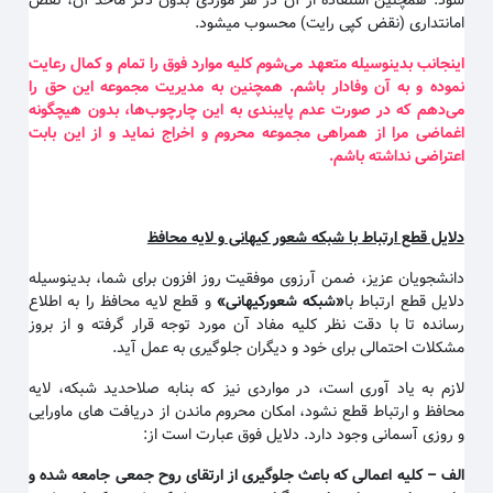
شود. همچنین استفاده از آن در هر موردی بدون ذکر ماخذ آن، نقض
امانتداری (نقض کپی رایت) محسوب میشود.
اینجانب بدینوسیله متعهد می‌شوم کلیه موارد فوق را تمام و کمال رعایت
نموده و به آن وفادار باشم. همچنین به مدیریت مجموعه این حق را
می‌دهم که در صورت عدم پایبندی به این چارچوب‌ها، بدون هیچگونه
اغماضی مرا از همراهی مجموعه محروم و اخراج نماید و از این بابت
اعتراضی نداشته باشم
.
دلایل قطع ارتباط با شبکه شعور کیهانی و لایه محافظ
دانشجویان عزیز، ضمن آرزوی موفقیت روز افزون برای شما، بدینوسیله
دلایل قطع ارتباط با
«
شبکه شعورکیهانی
»
و قطع لایه محافظ را به اطلاع
رسانده تا با دقت نظر کلیه مفاد آن مورد توجه قرار گرفته و از بروز
مشکلات احتمالی برای خود و دیگران جلوگیری به عمل آید.
لازم به یاد آوری است، در مواردی نیز که بنابه صلاحدید شبکه، لایه
محافظ و ارتباط قطع نشود، امکان محروم ماندن از دریافت های ماورایی
و روزی آسمانی وجود دارد. دلایل فوق عبارت است از:
الف
–
کلیه اعمالی که باعث جلوگیری از ارتقای روح جمعی جامعه شده و