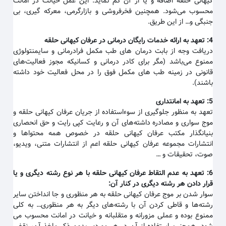
کیهانی حلقه اضافه و یا از آن کم نماید. این عمل خیانت در امانت
محسوب می‌شود. همچنین فخرفروشی و بازارگرمی، معرکه گیری، بی
جنبگی و… از این طریق.
4:
تعهد به ارائه خدمات رایگان درمانی در عرفان کیهانی حلقه
دریافت وجه از بابت درمان های طب مکمل فرادرمانی و سایمنتولوژی
ممنوع می‌باشد (مگر برای کادر درمانی و کسانیکه مجوز فعالیت‌های
قانونی در زمینه طب های مکمل فوق را در محل فعالیت خود داشته
باشند).
5:
تعهد به امانتداری
تعهد به منظور جلوگیری از سوءاستفاده از جریان عرفان کیهانی حلقه و
موج سواری و مصادره داشته‌های آن و رعایت کپی رایت و حق انحصاری
بنیانگذار مکتب عرفان کیهانی حلقه در خصوص همه محتواها و
انتشارات مجموعه عرفان کیهانی حلقه اعم از انتشارات متنی، ویدیو،
صوت، تحقیقات و …
6:
تعهد به عدم التقاط عرفان کیهانی حلقه با هر نوع رشته دیگری و یا
قرار دادن هر رشته دیگری در کنار آن
:
سوار شدن بر موج عرفان کیهانی حلقه به هر منظوری و جا انداختن سایر
رشته‌ها و قاطی کردن آن با رشته‌های دیگر به هر منظوری… به کلی
ممنوع بوده و عملی مزورانه و متقلبانه و خیانت در امانت محسوب می