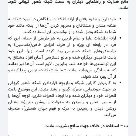
مانع هدایت و راهنمایی دیگران به سمت شبکه شعور کیهانی شود.
مانند
:
خودداری و طفره رفتن از ارائه اطلاعات و آگاهی در مورد شبکه به
علاقه مندان و مشتاقان و محروم کردن آن‌ها از اینکه مانند خود
شما به شبکه وصل شده و از توانمندی آن استفاده کنند
.
ارائه اطلاعات غلط و عوام فریبی به هر طریقی از جمله، این که
فرد در رابطه ای ویژه و از طرف افرادی خاص(مقدسین) به
توانمندی‌های شبکه دسترسی پیدا کرده است. زیرا، این خود
باعث ناامیدی دیگران شده و مانع دسترسی آسان افراد مشتاق به
این توانمندی‌ها خواهد شد. بنابراین، لازم است آن‌ها نیز بدانند
که به سادگی می‌توانند مانند شما به شبکه دسترسی پیدا کرده و
از آن بهره مند شوند
.
به کاربردن کارایی شبکه و بازیچه قراردادن شبکه شعور کیهانی
در جهت خودنمایی، معرکه گیری و رشد منیت. این موضوع باعث
انحراف خود و دیگران شده و با ایجاد انحراف فکری، توجه آن‌ها را
از مسیر اصلی و رسیدن به معرفت و روشن بینی(به معنای
روشن دیدن و رسیدن به درک و فهم جهان هستی)، منحرف
می‌کند
.
ب
–
استفاده در خلاف جهت منافع بشریت. مانند
: