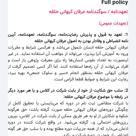
Full policy
تعهدنامه / سوگندنامه عرفان کیهانی حلقه
(تعهدات عمومی)
1:
تعهد به قبول و پذیرش رضایت‌نامه، سوگندنامه، تعهدنامه، آیین
نامه انضباطی و وفادار بودن به اصول عرفان کیهانی حلقه
عرفان کیهانی حلقه انسان شمول می‌باشد و هرکسی شرایط و مقررات
ورود به آموزش آنرا بپذیرد، می‌تواند از مواهب آن استفاده نماید. در غیر
اینصورت به تعداد نفوس انسان‌ها راه برای معرفت پژوهی باز است و
افراد می‌توانند از آن راه‌ها استفاده کنند. اما اگر کسی تصمیم گرفت از
عرفان کیهانی حلقه بمنظور انجام «سیر و سلوک جمعی» بهره ببرد،
رعایت این شرایط و ضوابط قطعا الزامی است.
2:
سلب حق شکایت از خود از بابت شرکت در کلاس و یا هر مورد دیگر
در رابطه با موضوع عرفان کیهانی حلقه
:
با شرکت متقاضی ثبت نام در دوره که می‌بایستی با تحقیق کامل از
چگونگی دوره‌های عرفان کیهانی حلقه صورت گرفته باشد؛ حق هرگونه
شکوه و شکایتی از او به هر طریق ممکن از بابت شرکت در کلاس، بیرون
ریزی‌های احتمالی و… گرفته می‌شود. در واقع شرکت کننده در دوره
اذعان می‌دارد که از همه جزییات دوره مطلع بوده و با سلب حق هر گونه
اعتراضی از خود، در دوره شرکت می‌کند.