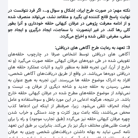
نکته مهم
:
در صورت طرح ایراد، اِشکال و سوال و…، اگر فرد نتوانست در
نهایت پاسخ قانع کنننده ای بگیرد و متقاعد نشد، می‌تواند منصرف شده
و از ادامه معرفت پژوهی در عرفان کیهانی حلقه خودداری و آنرا بطور
کلی رها کند. در غیر اینصورت با سماجت، ایجاد درگیری و ایجاد جو
منفی، مغرض تلقی شده و اخراج می‌گردد
.
3:
تعهد به رعایت طرح آگاهی های دریافتی
:
آگاهی های دریافتی توسط اشخاص صرفا در چارچوب حلقه‌های
تفویض شده در طی دوره‌های عرفان کیهانی حلقه صورت می‌گیرد (و نه
خارج از آن). این تجربه فقط به منظور تایید و اثبات عملکرد حلقه های
دریافتی دوره‌ها می‌باشد. در واقع از طریق دریافت‌های آگاهی شخصی،
افراد به ادراک موضوع حلقه ها می‌رسند. این تجربه به هیج عنوان به
معنی رسیدن به حلقه جدید و شاخه دیگری از عرفان و… نیست و
نمی‌تواند از موضوع حلقه‌های مطرح شده در عرفان کیهانی حلقه خارج
باشد. در نتیجه، هرگونه ادعایی در این مورد باطل و سوءاستفاده و عامل
ایجاد انحراف تلقی می‌شود. زیرا، صرفنظر از اینکه این ادعاها کذب
محض می‌باشند، بلکه باعث بروز کثرت و چند دستگی و خراب شدن
چهره عرفان کیهانی حلقه نیز می‌گردد (طبق تجارب موجود) و راه را برای
فرصت طلبی‌های مختلف دیگر نیز باز می‌کند. بنابراین، بر طبق این تعهد
نامه کسی نباید به بهانه داشتن دریافت‌های شخصی چیزی به عرفان