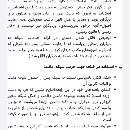
تمایل و تلاش به استفاده از کارایی شبکه درجهت تجسس و نفوذ
در دیگران، فکر خوانی، دسترسی به خصوصیات فردی اشخاص و
استفاده به نحوی که باعث ضرر و زیان مادی و معنوی برای
دیگران بوده و مغایر با عدل الهی باشد. همچنین عدم رعایت
اصول«آنچه برخود نمی‌پسندی، بردیگران نیز نپسند» و «کار
زمینی با قانون زمینی
».
تبعیض قائل شدن عمدی در ارائه خدمات شبکه به
دیگران
(منظور این‌است که با رعایت مسائل ایمنی، به شرطی که
اصول و آموزه‌های مکتب عرفان کیهانی حلقه به خطر نیفتد، نباید
تبعیضی در ارائه خدمات شبکه به دیگران قائل شد.)
پ
–
استفاده در خلاف جهت حرمت شبکه، مانند
:
شک، انکار، ناسپاسی نسبت به شبکه پس از حصول نتیجه مثبت
و اثبات کارایی آن
.
کتمان یافته‌های خود در این رابطه(نتایج مثبتی که فرد به دست
آورده است) که باعث پوشیده ماندن عظمت و جلال شبکه شعور
کیهانی برای دیگران و نا اگاه ماندن آن‌ها می‌شود. همچنین
وانمود کردن به اینکه تحولات پیش آمده برای شخص، از جایی به
غیر از حلقه شبکه شعور کیهانی(هوشمندی الهی) صورت گرفته
است
.
هرگونه سوء استفاده به نام شبکه شعور کیهانی حلقه، شعور