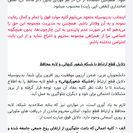
شود. همچنین استفاده از آن در هر موردی بدون ذکر ماخذ آن، نقض
امانتداری (نقض کپی رایت) محسوب میشود.
اینجانب بدینوسیله متعهد می‌شوم کلیه موارد فوق را تمام و کمال رعایت
نموده و به آن وفادار باشم. همچنین به مدیریت مجموعه این حق را
می‌دهم که در صورت عدم پایبندی به این چارچوب‌ها، بدون هیچگونه
اغماضی مرا از همراهی مجموعه محروم و اخراج نماید و از این بابت
اعتراضی نداشته باشم
.
دلایل قطع ارتباط با شبکه شعور کیهانی و لایه محافظ
دانشجویان عزیز، ضمن آرزوی موفقیت روز افزون برای شما، بدینوسیله
دلایل قطع ارتباط با
«
شبکه شعورکیهانی
»
و قطع لایه محافظ را به اطلاع
رسانده تا با دقت نظر کلیه مفاد آن مورد توجه قرار گرفته و از بروز
مشکلات احتمالی برای خود و دیگران جلوگیری به عمل آید.
لازم به یاد آوری است، در مواردی نیز که بنابه صلاحدید شبکه، لایه
محافظ و ارتباط قطع نشود، امکان محروم ماندن از دریافت های ماورایی
و روزی آسمانی وجود دارد. دلایل فوق عبارت است از:
الف
–
کلیه اعمالی که باعث جلوگیری از ارتقای روح جمعی جامعه شده و