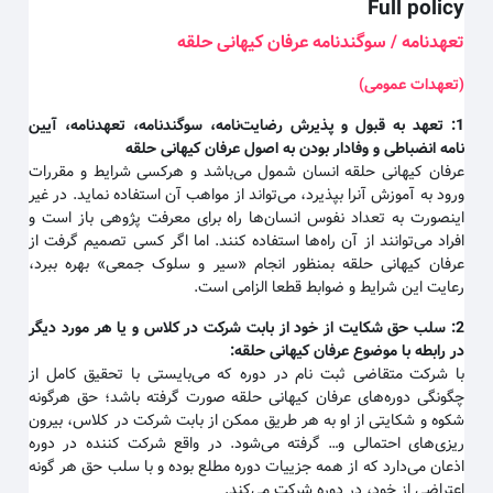
Full policy
تعهدنامه / سوگندنامه عرفان کیهانی حلقه
(تعهدات عمومی)
1:
تعهد به قبول و پذیرش رضایت‌نامه، سوگندنامه، تعهدنامه، آیین
نامه انضباطی و وفادار بودن به اصول عرفان کیهانی حلقه
عرفان کیهانی حلقه انسان شمول می‌باشد و هرکسی شرایط و مقررات
ورود به آموزش آنرا بپذیرد، می‌تواند از مواهب آن استفاده نماید. در غیر
اینصورت به تعداد نفوس انسان‌ها راه برای معرفت پژوهی باز است و
افراد می‌توانند از آن راه‌ها استفاده کنند. اما اگر کسی تصمیم گرفت از
عرفان کیهانی حلقه بمنظور انجام «سیر و سلوک جمعی» بهره ببرد،
رعایت این شرایط و ضوابط قطعا الزامی است.
2:
سلب حق شکایت از خود از بابت شرکت در کلاس و یا هر مورد دیگر
در رابطه با موضوع عرفان کیهانی حلقه
:
با شرکت متقاضی ثبت نام در دوره که می‌بایستی با تحقیق کامل از
چگونگی دوره‌های عرفان کیهانی حلقه صورت گرفته باشد؛ حق هرگونه
شکوه و شکایتی از او به هر طریق ممکن از بابت شرکت در کلاس، بیرون
ریزی‌های احتمالی و… گرفته می‌شود. در واقع شرکت کننده در دوره
اذعان می‌دارد که از همه جزییات دوره مطلع بوده و با سلب حق هر گونه
اعتراضی از خود، در دوره شرکت می‌کند.