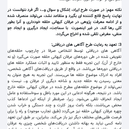
نکته مهم
:
در صورت طرح ایراد، اِشکال و سوال و…، اگر فرد نتوانست در
نهایت پاسخ قانع کنننده ای بگیرد و متقاعد نشد، می‌تواند منصرف شده
و از ادامه معرفت پژوهی در عرفان کیهانی حلقه خودداری و آنرا بطور
کلی رها کند. در غیر اینصورت با سماجت، ایجاد درگیری و ایجاد جو
منفی، مغرض تلقی شده و اخراج می‌گردد
.
3:
تعهد به رعایت طرح آگاهی های دریافتی
:
آگاهی های دریافتی توسط اشخاص صرفا در چارچوب حلقه‌های
تفویض شده در طی دوره‌های عرفان کیهانی حلقه صورت می‌گیرد (و نه
خارج از آن). این تجربه فقط به منظور تایید و اثبات عملکرد حلقه های
دریافتی دوره‌ها می‌باشد. در واقع از طریق دریافت‌های آگاهی شخصی،
افراد به ادراک موضوع حلقه ها می‌رسند. این تجربه به هیج عنوان به
معنی رسیدن به حلقه جدید و شاخه دیگری از عرفان و… نیست و
نمی‌تواند از موضوع حلقه‌های مطرح شده در عرفان کیهانی حلقه خارج
باشد. در نتیجه، هرگونه ادعایی در این مورد باطل و سوءاستفاده و عامل
ایجاد انحراف تلقی می‌شود. زیرا، صرفنظر از اینکه این ادعاها کذب
محض می‌باشند، بلکه باعث بروز کثرت و چند دستگی و خراب شدن
چهره عرفان کیهانی حلقه نیز می‌گردد (طبق تجارب موجود) و راه را برای
فرصت طلبی‌های مختلف دیگر نیز باز می‌کند. بنابراین، بر طبق این تعهد
نامه کسی نباید به بهانه داشتن دریافت‌های شخصی چیزی به عرفان