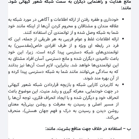
مانع هدایت و راهنمایی دیگران به سمت شبکه شعور کیهانی شود.
مانند
:
خودداری و طفره رفتن از ارائه اطلاعات و آگاهی در مورد شبکه به
علاقه مندان و مشتاقان و محروم کردن آن‌ها از اینکه مانند خود
شما به شبکه وصل شده و از توانمندی آن استفاده کنند
.
ارائه اطلاعات غلط و عوام فریبی به هر طریقی از جمله، این که
فرد در رابطه ای ویژه و از طرف افرادی خاص(مقدسین) به
توانمندی‌های شبکه دسترسی پیدا کرده است. زیرا، این خود
باعث ناامیدی دیگران شده و مانع دسترسی آسان افراد مشتاق به
این توانمندی‌ها خواهد شد. بنابراین، لازم است آن‌ها نیز بدانند
که به سادگی می‌توانند مانند شما به شبکه دسترسی پیدا کرده و
از آن بهره مند شوند
.
به کاربردن کارایی شبکه و بازیچه قراردادن شبکه شعور کیهانی
در جهت خودنمایی، معرکه گیری و رشد منیت. این موضوع باعث
انحراف خود و دیگران شده و با ایجاد انحراف فکری، توجه آن‌ها را
از مسیر اصلی و رسیدن به معرفت و روشن بینی(به معنای
روشن دیدن و رسیدن به درک و فهم جهان هستی)، منحرف
می‌کند
.
ب
–
استفاده در خلاف جهت منافع بشریت. مانند
: