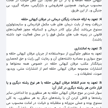
کیهانی حلقه اضافه و یا از آن کم نماید. این عمل خیانت در امانت
محسوب می‌شود. همچنین فخرفروشی و بازارگرمی، معرکه گیری، بی
جنبگی و… از این طریق.
4:
تعهد به ارائه خدمات رایگان درمانی در عرفان کیهانی حلقه
دریافت وجه از بابت درمان های طب مکمل فرادرمانی و سایمنتولوژی
ممنوع می‌باشد (مگر برای کادر درمانی و کسانیکه مجوز فعالیت‌های
قانونی در زمینه طب های مکمل فوق را در محل فعالیت خود داشته
باشند).
5:
تعهد به امانتداری
تعهد به منظور جلوگیری از سوءاستفاده از جریان عرفان کیهانی حلقه و
موج سواری و مصادره داشته‌های آن و رعایت کپی رایت و حق انحصاری
بنیانگذار مکتب عرفان کیهانی حلقه در خصوص همه محتواها و
انتشارات مجموعه عرفان کیهانی حلقه اعم از انتشارات متنی، ویدیو،
صوت، تحقیقات و …
6:
تعهد به عدم التقاط عرفان کیهانی حلقه با هر نوع رشته دیگری و یا
قرار دادن هر رشته دیگری در کنار آن
:
سوار شدن بر موج عرفان کیهانی حلقه به هر منظوری و جا انداختن سایر
رشته‌ها و قاطی کردن آن با رشته‌های دیگر به هر منظوری… به کلی
ممنوع بوده و عملی مزورانه و متقلبانه و خیانت در امانت محسوب می