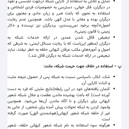
تمایل و تلاش به استفاده از کارایی شبکه درجهت تجسس و نفوذ
در دیگران، فکر خوانی، دسترسی به خصوصیات فردی اشخاص و
استفاده به نحوی که باعث ضرر و زیان مادی و معنوی برای
دیگران بوده و مغایر با عدل الهی باشد. همچنین عدم رعایت
اصول«آنچه برخود نمی‌پسندی، بردیگران نیز نپسند» و «کار
زمینی با قانون زمینی
».
تبعیض قائل شدن عمدی در ارائه خدمات شبکه به
دیگران
(منظور این‌است که با رعایت مسائل ایمنی، به شرطی که
اصول و آموزه‌های مکتب عرفان کیهانی حلقه به خطر نیفتد، نباید
تبعیضی در ارائه خدمات شبکه به دیگران قائل شد.)
پ
–
استفاده در خلاف جهت حرمت شبکه، مانند
:
شک، انکار، ناسپاسی نسبت به شبکه پس از حصول نتیجه مثبت
و اثبات کارایی آن
.
کتمان یافته‌های خود در این رابطه(نتایج مثبتی که فرد به دست
آورده است) که باعث پوشیده ماندن عظمت و جلال شبکه شعور
کیهانی برای دیگران و نا اگاه ماندن آن‌ها می‌شود. همچنین
وانمود کردن به اینکه تحولات پیش آمده برای شخص، از جایی به
غیر از حلقه شبکه شعور کیهانی(هوشمندی الهی) صورت گرفته
است
.
هرگونه سوء استفاده به نام شبکه شعور کیهانی حلقه، شعور