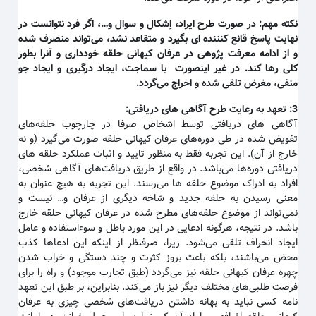
نکته مهم
:
در صورت طرح ایراد، اِشکال و سوال و…، اگر فرد نتوانست در
نهایت پاسخ قانع کنننده ای بگیرد و متقاعد نشد، می‌تواند منصرف شده
و از ادامه معرفت پژوهی در عرفان کیهانی حلقه خودداری و آنرا بطور
کلی رها کند. در غیر اینصورت با سماجت، ایجاد درگیری و ایجاد جو
منفی، مغرض تلقی شده و اخراج می‌گردد
.
3:
تعهد به رعایت طرح آگاهی های دریافتی
:
آگاهی های دریافتی توسط اشخاص صرفا در چارچوب حلقه‌های
تفویض شده در طی دوره‌های عرفان کیهانی حلقه صورت می‌گیرد (و نه
خارج از آن). این تجربه فقط به منظور تایید و اثبات عملکرد حلقه های
دریافتی دوره‌ها می‌باشد. در واقع از طریق دریافت‌های آگاهی شخصی،
افراد به ادراک موضوع حلقه ها می‌رسند. این تجربه به هیج عنوان به
معنی رسیدن به حلقه جدید و شاخه دیگری از عرفان و… نیست و
نمی‌تواند از موضوع حلقه‌های مطرح شده در عرفان کیهانی حلقه خارج
باشد. در نتیجه، هرگونه ادعایی در این مورد باطل و سوءاستفاده و عامل
ایجاد انحراف تلقی می‌شود. زیرا، صرفنظر از اینکه این ادعاها کذب
محض می‌باشند، بلکه باعث بروز کثرت و چند دستگی و خراب شدن
چهره عرفان کیهانی حلقه نیز می‌گردد (طبق تجارب موجود) و راه را برای
فرصت طلبی‌های مختلف دیگر نیز باز می‌کند. بنابراین، بر طبق این تعهد
نامه کسی نباید به بهانه داشتن دریافت‌های شخصی چیزی به عرفان