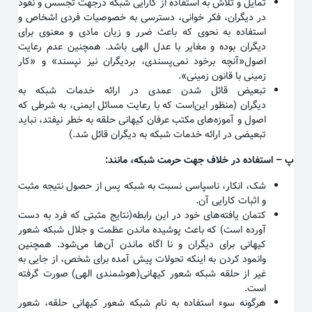
تمایل و تلاش به استفاده از کارایی شبکه درجهت تجسس و نفوذ
در دیگران، فکر خوانی، دسترسی به خصوصیات فردی اشخاص و
استفاده به نحوی که باعث ضرر و زیان مادی و معنوی برای
دیگران بوده و مغایر با عدل الهی باشد. همچنین عدم رعایت
اصول«آنچه برخود نمی‌پسندی، بردیگران نیز نپسند» و «کار
زمینی با قانون زمینی
».
تبعیض قائل شدن عمدی در ارائه خدمات شبکه به
دیگران
(منظور این‌است که با رعایت مسائل ایمنی، به شرطی که
اصول و آموزه‌های مکتب عرفان کیهانی حلقه به خطر نیفتد، نباید
تبعیضی در ارائه خدمات شبکه به دیگران قائل شد.)
پ
–
استفاده در خلاف جهت حرمت شبکه، مانند
:
شک، انکار، ناسپاسی نسبت به شبکه پس از حصول نتیجه مثبت
و اثبات کارایی آن
.
کتمان یافته‌های خود در این رابطه(نتایج مثبتی که فرد به دست
آورده است) که باعث پوشیده ماندن عظمت و جلال شبکه شعور
کیهانی برای دیگران و نا اگاه ماندن آن‌ها می‌شود. همچنین
وانمود کردن به اینکه تحولات پیش آمده برای شخص، از جایی به
غیر از حلقه شبکه شعور کیهانی(هوشمندی الهی) صورت گرفته
است
.
هرگونه سوء استفاده به نام شبکه شعور کیهانی حلقه، شعور