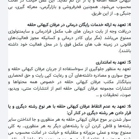
کیهانی حلقه اضافه و یا از آن کم نماید. این عمل خیانت در امانت
محسوب می‌شود. همچنین فخرفروشی و بازارگرمی، معرکه گیری، بی
جنبگی و… از این طریق.
4:
تعهد به ارائه خدمات رایگان درمانی در عرفان کیهانی حلقه
دریافت وجه از بابت درمان های طب مکمل فرادرمانی و سایمنتولوژی
ممنوع می‌باشد (مگر برای کادر درمانی و کسانیکه مجوز فعالیت‌های
قانونی در زمینه طب های مکمل فوق را در محل فعالیت خود داشته
باشند).
5:
تعهد به امانتداری
تعهد به منظور جلوگیری از سوءاستفاده از جریان عرفان کیهانی حلقه و
موج سواری و مصادره داشته‌های آن و رعایت کپی رایت و حق انحصاری
بنیانگذار مکتب عرفان کیهانی حلقه در خصوص همه محتواها و
انتشارات مجموعه عرفان کیهانی حلقه اعم از انتشارات متنی، ویدیو،
صوت، تحقیقات و …
6:
تعهد به عدم التقاط عرفان کیهانی حلقه با هر نوع رشته دیگری و یا
قرار دادن هر رشته دیگری در کنار آن
:
سوار شدن بر موج عرفان کیهانی حلقه به هر منظوری و جا انداختن سایر
رشته‌ها و قاطی کردن آن با رشته‌های دیگر به هر منظوری… به کلی
ممنوع بوده و عملی مزورانه و متقلبانه و خیانت در امانت محسوب می