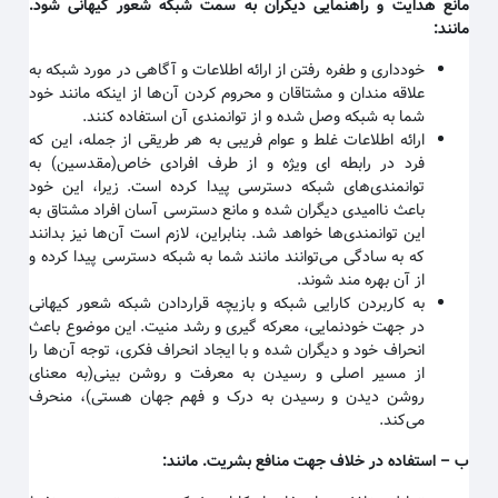
مانع هدایت و راهنمایی دیگران به سمت شبکه شعور کیهانی شود.
مانند
:
خودداری و طفره رفتن از ارائه اطلاعات و آگاهی در مورد شبکه به
علاقه مندان و مشتاقان و محروم کردن آن‌ها از اینکه مانند خود
شما به شبکه وصل شده و از توانمندی آن استفاده کنند
.
ارائه اطلاعات غلط و عوام فریبی به هر طریقی از جمله، این که
فرد در رابطه ای ویژه و از طرف افرادی خاص(مقدسین) به
توانمندی‌های شبکه دسترسی پیدا کرده است. زیرا، این خود
باعث ناامیدی دیگران شده و مانع دسترسی آسان افراد مشتاق به
این توانمندی‌ها خواهد شد. بنابراین، لازم است آن‌ها نیز بدانند
که به سادگی می‌توانند مانند شما به شبکه دسترسی پیدا کرده و
از آن بهره مند شوند
.
به کاربردن کارایی شبکه و بازیچه قراردادن شبکه شعور کیهانی
در جهت خودنمایی، معرکه گیری و رشد منیت. این موضوع باعث
انحراف خود و دیگران شده و با ایجاد انحراف فکری، توجه آن‌ها را
از مسیر اصلی و رسیدن به معرفت و روشن بینی(به معنای
روشن دیدن و رسیدن به درک و فهم جهان هستی)، منحرف
می‌کند
.
ب
–
استفاده در خلاف جهت منافع بشریت. مانند
: