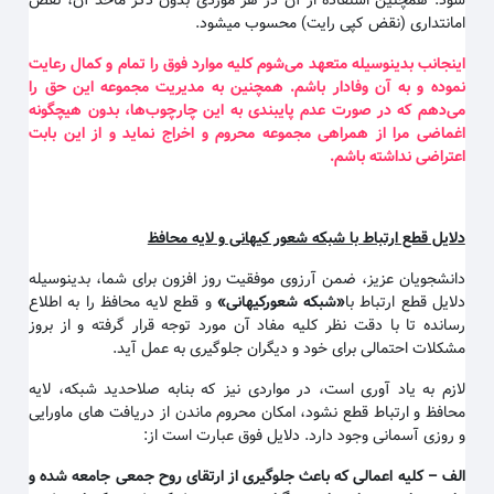
شود. همچنین استفاده از آن در هر موردی بدون ذکر ماخذ آن، نقض
امانتداری (نقض کپی رایت) محسوب میشود.
اینجانب بدینوسیله متعهد می‌شوم کلیه موارد فوق را تمام و کمال رعایت
نموده و به آن وفادار باشم. همچنین به مدیریت مجموعه این حق را
می‌دهم که در صورت عدم پایبندی به این چارچوب‌ها، بدون هیچگونه
اغماضی مرا از همراهی مجموعه محروم و اخراج نماید و از این بابت
اعتراضی نداشته باشم
.
دلایل قطع ارتباط با شبکه شعور کیهانی و لایه محافظ
دانشجویان عزیز، ضمن آرزوی موفقیت روز افزون برای شما، بدینوسیله
دلایل قطع ارتباط با
«
شبکه شعورکیهانی
»
و قطع لایه محافظ را به اطلاع
رسانده تا با دقت نظر کلیه مفاد آن مورد توجه قرار گرفته و از بروز
مشکلات احتمالی برای خود و دیگران جلوگیری به عمل آید.
لازم به یاد آوری است، در مواردی نیز که بنابه صلاحدید شبکه، لایه
محافظ و ارتباط قطع نشود، امکان محروم ماندن از دریافت های ماورایی
و روزی آسمانی وجود دارد. دلایل فوق عبارت است از:
الف
–
کلیه اعمالی که باعث جلوگیری از ارتقای روح جمعی جامعه شده و