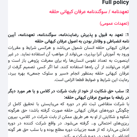
Full policy
تعهدنامه / سوگندنامه عرفان کیهانی حلقه
(تعهدات عمومی)
1:
تعهد به قبول و پذیرش رضایت‌نامه، سوگندنامه، تعهدنامه، آیین
نامه انضباطی و وفادار بودن به اصول عرفان کیهانی حلقه
عرفان کیهانی حلقه انسان شمول می‌باشد و هرکسی شرایط و مقررات
ورود به آموزش آنرا بپذیرد، می‌تواند از مواهب آن استفاده نماید. در غیر
اینصورت به تعداد نفوس انسان‌ها راه برای معرفت پژوهی باز است و
افراد می‌توانند از آن راه‌ها استفاده کنند. اما اگر کسی تصمیم گرفت از
عرفان کیهانی حلقه بمنظور انجام «سیر و سلوک جمعی» بهره ببرد،
رعایت این شرایط و ضوابط قطعا الزامی است.
2:
سلب حق شکایت از خود از بابت شرکت در کلاس و یا هر مورد دیگر
در رابطه با موضوع عرفان کیهانی حلقه
:
با شرکت متقاضی ثبت نام در دوره که می‌بایستی با تحقیق کامل از
چگونگی دوره‌های عرفان کیهانی حلقه صورت گرفته باشد؛ حق هرگونه
شکوه و شکایتی از او به هر طریق ممکن از بابت شرکت در کلاس، بیرون
ریزی‌های احتمالی و… گرفته می‌شود. در واقع شرکت کننده در دوره
اذعان می‌دارد که از همه جزییات دوره مطلع بوده و با سلب حق هر گونه
اعتراضی از خود، در دوره شرکت می‌کند.