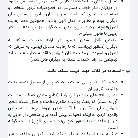
تمایل و تلاش به استفاده از کارایی شبکه درجهت تجسس و نفوذ
در دیگران، فکر خوانی، دسترسی به خصوصیات فردی اشخاص و
استفاده به نحوی که باعث ضرر و زیان مادی و معنوی برای
دیگران بوده و مغایر با عدل الهی باشد. همچنین عدم رعایت
اصول«آنچه برخود نمی‌پسندی، بردیگران نیز نپسند» و «کار
زمینی با قانون زمینی
».
تبعیض قائل شدن عمدی در ارائه خدمات شبکه به
دیگران
(منظور این‌است که با رعایت مسائل ایمنی، به شرطی که
اصول و آموزه‌های مکتب عرفان کیهانی حلقه به خطر نیفتد، نباید
تبعیضی در ارائه خدمات شبکه به دیگران قائل شد.)
پ
–
استفاده در خلاف جهت حرمت شبکه، مانند
:
شک، انکار، ناسپاسی نسبت به شبکه پس از حصول نتیجه مثبت
و اثبات کارایی آن
.
کتمان یافته‌های خود در این رابطه(نتایج مثبتی که فرد به دست
آورده است) که باعث پوشیده ماندن عظمت و جلال شبکه شعور
کیهانی برای دیگران و نا اگاه ماندن آن‌ها می‌شود. همچنین
وانمود کردن به اینکه تحولات پیش آمده برای شخص، از جایی به
غیر از حلقه شبکه شعور کیهانی(هوشمندی الهی) صورت گرفته
است
.
هرگونه سوء استفاده به نام شبکه شعور کیهانی حلقه، شعور