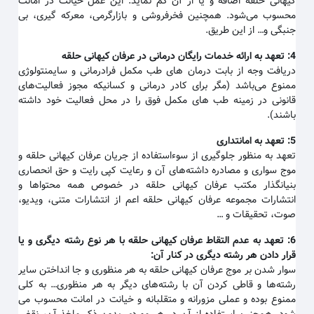
کیهانی حلقه اضافه و یا از آن کم نماید. این عمل خیانت در امانت
محسوب می‌شود. همچنین فخرفروشی و بازارگرمی، معرکه گیری، بی
جنبگی و… از این طریق.
4:
تعهد به ارائه خدمات رایگان درمانی در عرفان کیهانی حلقه
دریافت وجه از بابت درمان های طب مکمل فرادرمانی و سایمنتولوژی
ممنوع می‌باشد (مگر برای کادر درمانی و کسانیکه مجوز فعالیت‌های
قانونی در زمینه طب های مکمل فوق را در محل فعالیت خود داشته
باشند).
5:
تعهد به امانتداری
تعهد به منظور جلوگیری از سوءاستفاده از جریان عرفان کیهانی حلقه و
موج سواری و مصادره داشته‌های آن و رعایت کپی رایت و حق انحصاری
بنیانگذار مکتب عرفان کیهانی حلقه در خصوص همه محتواها و
انتشارات مجموعه عرفان کیهانی حلقه اعم از انتشارات متنی، ویدیو،
صوت، تحقیقات و …
6:
تعهد به عدم التقاط عرفان کیهانی حلقه با هر نوع رشته دیگری و یا
قرار دادن هر رشته دیگری در کنار آن
:
سوار شدن بر موج عرفان کیهانی حلقه به هر منظوری و جا انداختن سایر
رشته‌ها و قاطی کردن آن با رشته‌های دیگر به هر منظوری… به کلی
ممنوع بوده و عملی مزورانه و متقلبانه و خیانت در امانت محسوب می