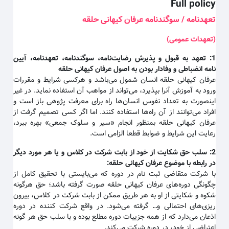
Full policy
تعهدنامه / سوگندنامه عرفان کیهانی حلقه
(تعهدات عمومی)
1:
تعهد به قبول و پذیرش رضایت‌نامه، سوگندنامه، تعهدنامه، آیین
نامه انضباطی و وفادار بودن به اصول عرفان کیهانی حلقه
عرفان کیهانی حلقه انسان شمول می‌باشد و هرکسی شرایط و مقررات
ورود به آموزش آنرا بپذیرد، می‌تواند از مواهب آن استفاده نماید. در غیر
اینصورت به تعداد نفوس انسان‌ها راه برای معرفت پژوهی باز است و
افراد می‌توانند از آن راه‌ها استفاده کنند. اما اگر کسی تصمیم گرفت از
عرفان کیهانی حلقه بمنظور انجام «سیر و سلوک جمعی» بهره ببرد،
رعایت این شرایط و ضوابط قطعا الزامی است.
2:
سلب حق شکایت از خود از بابت شرکت در کلاس و یا هر مورد دیگر
در رابطه با موضوع عرفان کیهانی حلقه
:
با شرکت متقاضی ثبت نام در دوره که می‌بایستی با تحقیق کامل از
چگونگی دوره‌های عرفان کیهانی حلقه صورت گرفته باشد؛ حق هرگونه
شکوه و شکایتی از او به هر طریق ممکن از بابت شرکت در کلاس، بیرون
ریزی‌های احتمالی و… گرفته می‌شود. در واقع شرکت کننده در دوره
اذعان می‌دارد که از همه جزییات دوره مطلع بوده و با سلب حق هر گونه
اعتراضی از خود، در دوره شرکت می‌کند.