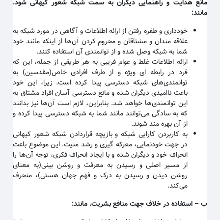
مانع هدایت و راهنمایی دیگران به سمت شبکه شعور کیهانی شود.
مانند
:
خودداری و طفره رفتن از ارائه اطلاعات و آگاهی در مورد شبکه به
علاقه مندان و مشتاقان و محروم کردن آن‌ها از اینکه مانند خود
شما به شبکه وصل شده و از توانمندی آن استفاده کنند
.
ارائه اطلاعات غلط و عوام فریبی به هر طریقی از جمله، این که
فرد در رابطه ای ویژه و از طرف افرادی خاص(مقدسین) به
توانمندی‌های شبکه دسترسی پیدا کرده است. زیرا، این خود
باعث ناامیدی دیگران شده و مانع دسترسی آسان افراد مشتاق به
این توانمندی‌ها خواهد شد. بنابراین، لازم است آن‌ها نیز بدانند
که به سادگی می‌توانند مانند شما به شبکه دسترسی پیدا کرده و
از آن بهره مند شوند
.
به کاربردن کارایی شبکه و بازیچه قراردادن شبکه شعور کیهانی
در جهت خودنمایی، معرکه گیری و رشد منیت. این موضوع باعث
انحراف خود و دیگران شده و با ایجاد انحراف فکری، توجه آن‌ها را
از مسیر اصلی و رسیدن به معرفت و روشن بینی(به معنای
روشن دیدن و رسیدن به درک و فهم جهان هستی)، منحرف
می‌کند
.
ب
–
استفاده در خلاف جهت منافع بشریت. مانند
: