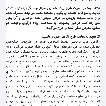
نکته مهم
:
در صورت طرح ایراد، اِشکال و سوال و…، اگر فرد نتوانست در
نهایت پاسخ قانع کنننده ای بگیرد و متقاعد نشد، می‌تواند منصرف شده
و از ادامه معرفت پژوهی در عرفان کیهانی حلقه خودداری و آنرا بطور
کلی رها کند. در غیر اینصورت با سماجت، ایجاد درگیری و ایجاد جو
منفی، مغرض تلقی شده و اخراج می‌گردد
.
3:
تعهد به رعایت طرح آگاهی های دریافتی
:
آگاهی های دریافتی توسط اشخاص صرفا در چارچوب حلقه‌های
تفویض شده در طی دوره‌های عرفان کیهانی حلقه صورت می‌گیرد (و نه
خارج از آن). این تجربه فقط به منظور تایید و اثبات عملکرد حلقه های
دریافتی دوره‌ها می‌باشد. در واقع از طریق دریافت‌های آگاهی شخصی،
افراد به ادراک موضوع حلقه ها می‌رسند. این تجربه به هیج عنوان به
معنی رسیدن به حلقه جدید و شاخه دیگری از عرفان و… نیست و
نمی‌تواند از موضوع حلقه‌های مطرح شده در عرفان کیهانی حلقه خارج
باشد. در نتیجه، هرگونه ادعایی در این مورد باطل و سوءاستفاده و عامل
ایجاد انحراف تلقی می‌شود. زیرا، صرفنظر از اینکه این ادعاها کذب
محض می‌باشند، بلکه باعث بروز کثرت و چند دستگی و خراب شدن
چهره عرفان کیهانی حلقه نیز می‌گردد (طبق تجارب موجود) و راه را برای
فرصت طلبی‌های مختلف دیگر نیز باز می‌کند. بنابراین، بر طبق این تعهد
نامه کسی نباید به بهانه داشتن دریافت‌های شخصی چیزی به عرفان