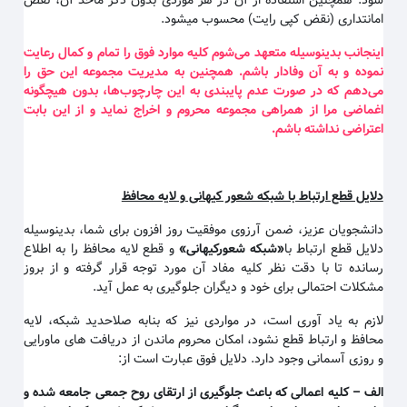
شود. همچنین استفاده از آن در هر موردی بدون ذکر ماخذ آن، نقض
امانتداری (نقض کپی رایت) محسوب میشود.
اینجانب بدینوسیله متعهد می‌شوم کلیه موارد فوق را تمام و کمال رعایت
نموده و به آن وفادار باشم. همچنین به مدیریت مجموعه این حق را
می‌دهم که در صورت عدم پایبندی به این چارچوب‌ها، بدون هیچگونه
اغماضی مرا از همراهی مجموعه محروم و اخراج نماید و از این بابت
اعتراضی نداشته باشم
.
دلایل قطع ارتباط با شبکه شعور کیهانی و لایه محافظ
دانشجویان عزیز، ضمن آرزوی موفقیت روز افزون برای شما، بدینوسیله
دلایل قطع ارتباط با
«
شبکه شعورکیهانی
»
و قطع لایه محافظ را به اطلاع
رسانده تا با دقت نظر کلیه مفاد آن مورد توجه قرار گرفته و از بروز
مشکلات احتمالی برای خود و دیگران جلوگیری به عمل آید.
لازم به یاد آوری است، در مواردی نیز که بنابه صلاحدید شبکه، لایه
محافظ و ارتباط قطع نشود، امکان محروم ماندن از دریافت های ماورایی
و روزی آسمانی وجود دارد. دلایل فوق عبارت است از:
الف
–
کلیه اعمالی که باعث جلوگیری از ارتقای روح جمعی جامعه شده و