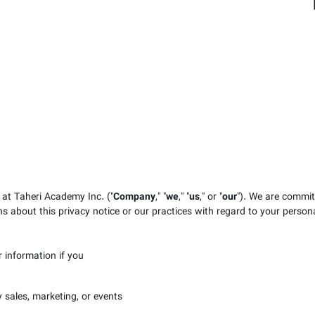
 at Taheri Academy Inc.
("
Company
," "
we
," "
us
," or "
our
"). We are commit
ns about this privacy notice or our practices with regard to your person
information if you:
 sales, marketing, or events