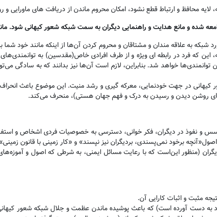
ه، لایه محافظ و ارتباط قطع نشود، امکان محروم ماندن از دریافت های ماورایی و ر
امعه شده و مانع هدایت و راهنمایی دیگران به سمت شبکه شعور کیهانی شود. مان
رد شبکه به علاقه مندان و مشتاقان و محروم کردن آن‌ها از اینکه مانند خود شما 
ه، این که فرد در رابطه ای ویژه و از طرف افرادی خاص(مقدسین) به توانمندی‌های
وانمندی‌ها خواهد شد. بنابراین، لازم است آن‌ها نیز بدانند که به سادگی می‌توا
ر کیهانی در جهت خودنمایی، معرکه گیری و رشد منیت. این موضوع باعث انحراف خود
ای روشن دیدن و رسیدن به درک و فهم جهان هستی)، منحرف می‌کند
.
سس و نفوذ در دیگران، فکر خوانی، دسترسی به خصوصیات فردی اشخاص و استفاده
صول«آنچه برخود نمی‌پسندی، بردیگران نیز نپسند» و «کار زمینی با قانون زمینی
».
یگران
(منظور این‌است که با رعایت مسائل ایمنی، به شرطی که اصول و آموزه‌های
جه مثبت و اثبات کارایی آن
.
فرد به دست آورده است) که باعث پوشیده ماندن عظمت و جلال شبکه شعور کیهانی ب