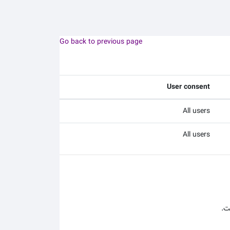
Go back to previous page
User consent
All users
All users
ت.