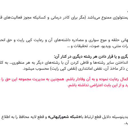
نتولوژی ممنوع می‌باشد (مگر برای کادر درمانی و کسانیکه مجوز فعالیت‌های 
یهانی حلقه و موج سواری و مصادره داشته‌های آن و رعایت کپی رایت و حق ا
ارات متنی، ویدیو، صوت، تحقیقات و …
گری و یا قرار دادن هر رشته دیگری در کنار آن
:
داختن سایر رشته‌ها و قاطی کردن آن با رشته‌های دیگر به هر منظوری… به کلی 
 ذکر ماخذ آن، نقض امانتداری (نقض کپی رایت) محسوب میشود.
و کمال رعایت نموده و به آن وفادار باشم. همچنین به مدیریت مجموعه این حق را
 و از این بابت اعتراضی نداشته باشم
.
ینوسیله دلایل قطع ارتباط با
«
شبکه شعورکیهانی
»
و قطع لایه محافظ را به اطلاع ر
د.