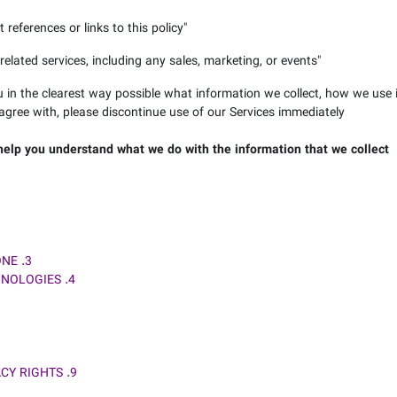
 references or links to this policy
"
elated services, including any sales, marketing, or events
"
u in the clearest way possible what information we collect, how we use it,
agree with, please discontinue use of our Services immediately.
l help you understand what we do with the information that we collect.
3. WILL YOUR INFORMATION BE SHARED WITH ANYONE?
4. DO WE USE COOKIES AND OTHER TRACKING TECHNOLOGIES?
9. DO CALIFORNIA RESIDENTS HAVE SPECIFIC PRIVACY RIGHTS?