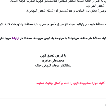
ی به غیر از حلقه شبکه شعور کیهانی(هوشمندی الهی) صورت گرفته است
.
 شعور الهی و
…
مین) بجای نام خداوند و هوشمندی او (شبکه شعور کیهانی)
.
حافظ خود، می‌توانید مجددا از طریق ذهن جمعی، لایه محافظ را دریافت کنید. توص
یه محافظ هر حلقه، می‌توانند با مراجعه به درس مربوطه، مجددا در
ارتباط
مورد نظر ق
با آرزوی توفیق الهی
محمدعلی طاهری
بنیانگذار عرفان کیهانی حلقه
 کلیه موارد مشروحه فوق را تمام و کمال رعایت نمایم
.