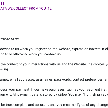
11. HOW CAN YOU CONTACT US ABOUT THIS NOTICE?
12. HOW CAN YOU REVIEW, UPDATE OR DELETE THE DATA WE COLLECT FROM YOU?
rovide to us.
 provide to us when you register on the
Website,
express an interest in 
bsite
or otherwise when you contact us.
 the context of your interactions with us and the
Website
, the choices 
owing:
ames;
email addresses;
usernames;
passwords;
contact preferences;
an
ocess your payment if you make purchases, such as your payment inst
rument. All payment data is stored by
stripe
. You may find their privacy
t be true, complete and accurate, and you must notify us of any change