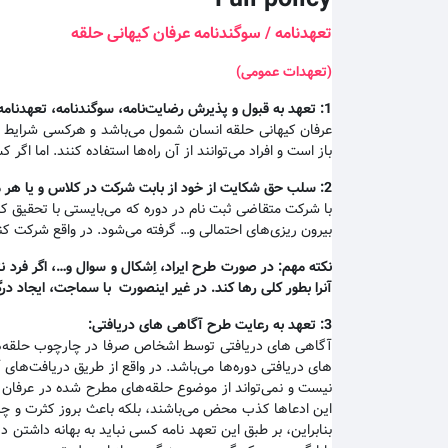
تعهدنامه / سوگندنامه عرفان کیهانی حلقه
(تعهدات عمومی)
1:
تعهد به قبول و پذیرش رضایت‌نامه، سوگندنامه، تعهدنامه،
عرفان کیهانی حلقه انسان شمول می‌باشد و هرکسی شرایط و مق
باز است و افراد می‌توانند از آن راه‌ها استفاده کنند. اما 
2:
سلب حق شکایت از خود از بابت شرکت در کلاس و یا هر مور
با شرکت متقاضی ثبت نام در دوره که می‌بایستی با تحقیق ک
بیرون ریزی‌های احتمالی و… گرفته می‌شود. در واقع شرکت کنن
نکته مهم
:
در صورت طرح ایراد، اِشکال و سوال و…، اگر فرد ن
آنرا بطور کلی رها کند. در غیر اینصورت با سماجت، ایجاد د
3:
تعهد به رعایت طرح آگاهی های دریافتی
:
آگاهی های دریافتی توسط اشخاص صرفا در چارچوب حلقه‌های 
های دریافتی دوره‌ها می‌باشد. در واقع از طریق دریافت‌ها
نیست و نمی‌تواند از موضوع حلقه‌های مطرح شده در عرفان کی
این ادعاها کذب محض می‌باشند، بلکه باعث بروز کثرت و چند
بنابراین، بر طبق این تعهد نامه کسی نباید به بهانه داشت