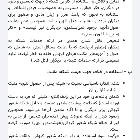
تمایل و تلاش به استفاده از کارایی شبکه درجهت تجسس و نفوذ
در دیگران، فکر خوانی، دسترسی به خصوصیات فردی اشخاص و
استفاده به نحوی که باعث ضرر و زیان مادی و معنوی برای
دیگران بوده و مغایر با عدل الهی باشد. همچنین عدم رعایت
اصول«آنچه برخود نمی‌پسندی، بردیگران نیز نپسند» و «کار
زمینی با قانون زمینی
».
تبعیض قائل شدن عمدی در ارائه خدمات شبکه به
دیگران
(منظور این‌است که با رعایت مسائل ایمنی، به شرطی که
اصول و آموزه‌های مکتب عرفان کیهانی حلقه به خطر نیفتد، نباید
تبعیضی در ارائه خدمات شبکه به دیگران قائل شد.)
پ
–
استفاده در خلاف جهت حرمت شبکه، مانند
:
شک، انکار، ناسپاسی نسبت به شبکه پس از حصول نتیجه مثبت
و اثبات کارایی آن
.
کتمان یافته‌های خود در این رابطه(نتایج مثبتی که فرد به دست
آورده است) که باعث پوشیده ماندن عظمت و جلال شبکه شعور
کیهانی برای دیگران و نا اگاه ماندن آن‌ها می‌شود. همچنین
وانمود کردن به اینکه تحولات پیش آمده برای شخص، از جایی به
غیر از حلقه شبکه شعور کیهانی(هوشمندی الهی) صورت گرفته
است
.
هرگونه سوء استفاده به نام شبکه شعور کیهانی حلقه، شعور