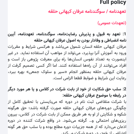
Full policy
تعهدنامه / سوگندنامه عرفان کیهانی حلقه
(تعهدات عمومی)
1:
تعهد به قبول و پذیرش رضایت‌نامه، سوگندنامه، تعهدنامه، آیین
نامه انضباطی و وفادار بودن به اصول عرفان کیهانی حلقه
عرفان کیهانی حلقه انسان شمول می‌باشد و هرکسی شرایط و مقررات
ورود به آموزش آنرا بپذیرد، می‌تواند از مواهب آن استفاده نماید. در غیر
اینصورت به تعداد نفوس انسان‌ها راه برای معرفت پژوهی باز است و
افراد می‌توانند از آن راه‌ها استفاده کنند. اما اگر کسی تصمیم گرفت از
عرفان کیهانی حلقه بمنظور انجام «سیر و سلوک جمعی» بهره ببرد،
رعایت این شرایط و ضوابط قطعا الزامی است.
2:
سلب حق شکایت از خود از بابت شرکت در کلاس و یا هر مورد دیگر
در رابطه با موضوع عرفان کیهانی حلقه
:
با شرکت متقاضی ثبت نام در دوره که می‌بایستی با تحقیق کامل از
چگونگی دوره‌های عرفان کیهانی حلقه صورت گرفته باشد؛ حق هرگونه
شکوه و شکایتی از او به هر طریق ممکن از بابت شرکت در کلاس، بیرون
ریزی‌های احتمالی و… گرفته می‌شود. در واقع شرکت کننده در دوره
اذعان می‌دارد که از همه جزییات دوره مطلع بوده و با سلب حق هر گونه
اعتراضی از خود، در دوره شرکت می‌کند.