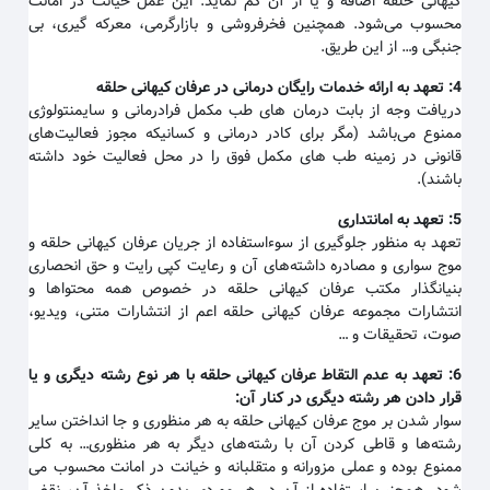
کیهانی حلقه اضافه و یا از آن کم نماید. این عمل خیانت در امانت
محسوب می‌شود. همچنین فخرفروشی و بازارگرمی، معرکه گیری، بی
جنبگی و… از این طریق.
4:
تعهد به ارائه خدمات رایگان درمانی در عرفان کیهانی حلقه
دریافت وجه از بابت درمان های طب مکمل فرادرمانی و سایمنتولوژی
ممنوع می‌باشد (مگر برای کادر درمانی و کسانیکه مجوز فعالیت‌های
قانونی در زمینه طب های مکمل فوق را در محل فعالیت خود داشته
باشند).
5:
تعهد به امانتداری
تعهد به منظور جلوگیری از سوءاستفاده از جریان عرفان کیهانی حلقه و
موج سواری و مصادره داشته‌های آن و رعایت کپی رایت و حق انحصاری
بنیانگذار مکتب عرفان کیهانی حلقه در خصوص همه محتواها و
انتشارات مجموعه عرفان کیهانی حلقه اعم از انتشارات متنی، ویدیو،
صوت، تحقیقات و …
6:
تعهد به عدم التقاط عرفان کیهانی حلقه با هر نوع رشته دیگری و یا
قرار دادن هر رشته دیگری در کنار آن
:
سوار شدن بر موج عرفان کیهانی حلقه به هر منظوری و جا انداختن سایر
رشته‌ها و قاطی کردن آن با رشته‌های دیگر به هر منظوری… به کلی
ممنوع بوده و عملی مزورانه و متقلبانه و خیانت در امانت محسوب می