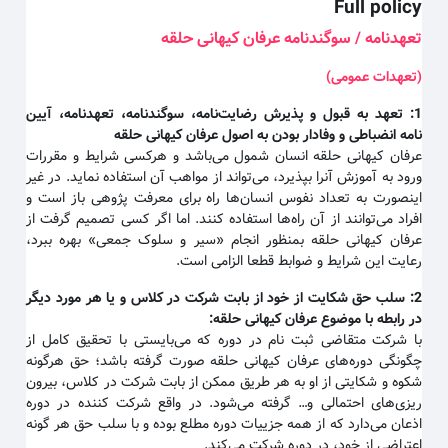
Full policy
تعهدنامه / سوگندنامه عرفان کیهانی حلقه
(تعهدات عمومی)
1:
تعهد به قبول و پذیرش رضایت‌نامه، سوگندنامه، تعهدنامه، آیین
نامه انضباطی و وفادار بودن به اصول عرفان کیهانی حلقه
عرفان کیهانی حلقه انسان شمول می‌باشد و هرکسی شرایط و مقررات
ورود به آموزش آنرا بپذیرد، می‌تواند از مواهب آن استفاده نماید. در غیر
اینصورت به تعداد نفوس انسان‌ها راه برای معرفت پژوهی باز است و
افراد می‌توانند از آن راه‌ها استفاده کنند. اما اگر کسی تصمیم گرفت از
عرفان کیهانی حلقه بمنظور انجام «سیر و سلوک جمعی» بهره ببرد،
رعایت این شرایط و ضوابط قطعا الزامی است.
2:
سلب حق شکایت از خود از بابت شرکت در کلاس و یا هر مورد دیگر
در رابطه با موضوع عرفان کیهانی حلقه
:
با شرکت متقاضی ثبت نام در دوره که می‌بایستی با تحقیق کامل از
چگونگی دوره‌های عرفان کیهانی حلقه صورت گرفته باشد؛ حق هرگونه
شکوه و شکایتی از او به هر طریق ممکن از بابت شرکت در کلاس، بیرون
ریزی‌های احتمالی و… گرفته می‌شود. در واقع شرکت کننده در دوره
اذعان می‌دارد که از همه جزییات دوره مطلع بوده و با سلب حق هر گونه
اعتراضی از خود، در دوره شرکت می‌کند.