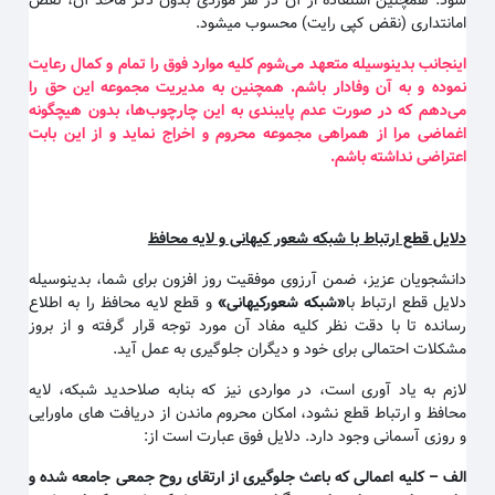
شود. همچنین استفاده از آن در هر موردی بدون ذکر ماخذ آن، نقض
امانتداری (نقض کپی رایت) محسوب میشود.
اینجانب بدینوسیله متعهد می‌شوم کلیه موارد فوق را تمام و کمال رعایت
نموده و به آن وفادار باشم. همچنین به مدیریت مجموعه این حق را
می‌دهم که در صورت عدم پایبندی به این چارچوب‌ها، بدون هیچگونه
اغماضی مرا از همراهی مجموعه محروم و اخراج نماید و از این بابت
اعتراضی نداشته باشم
.
دلایل قطع ارتباط با شبکه شعور کیهانی و لایه محافظ
دانشجویان عزیز، ضمن آرزوی موفقیت روز افزون برای شما، بدینوسیله
دلایل قطع ارتباط با
«
شبکه شعورکیهانی
»
و قطع لایه محافظ را به اطلاع
رسانده تا با دقت نظر کلیه مفاد آن مورد توجه قرار گرفته و از بروز
مشکلات احتمالی برای خود و دیگران جلوگیری به عمل آید.
لازم به یاد آوری است، در مواردی نیز که بنابه صلاحدید شبکه، لایه
محافظ و ارتباط قطع نشود، امکان محروم ماندن از دریافت های ماورایی
و روزی آسمانی وجود دارد. دلایل فوق عبارت است از:
الف
–
کلیه اعمالی که باعث جلوگیری از ارتقای روح جمعی جامعه شده و