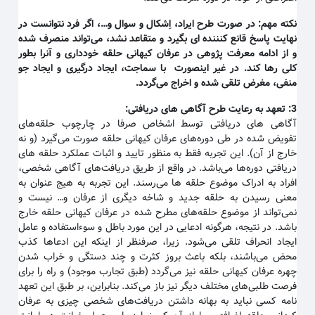
نکته مهم
:
در صورت طرح ایراد، اِشکال و سوال و…، اگر فرد نتوانست در
نهایت پاسخ قانع کنننده ای بگیرد و متقاعد نشد، می‌تواند منصرف شده
و از ادامه معرفت پژوهی در عرفان کیهانی حلقه خودداری و آنرا بطور
کلی رها کند. در غیر اینصورت با سماجت، ایجاد درگیری و ایجاد جو
منفی، مغرض تلقی شده و اخراج می‌گردد
.
3:
تعهد به رعایت طرح آگاهی های دریافتی
:
آگاهی های دریافتی توسط اشخاص صرفا در چارچوب حلقه‌های
تفویض شده در طی دوره‌های عرفان کیهانی حلقه صورت می‌گیرد (و نه
خارج از آن). این تجربه فقط به منظور تایید و اثبات عملکرد حلقه های
دریافتی دوره‌ها می‌باشد. در واقع از طریق دریافت‌های آگاهی شخصی،
افراد به ادراک موضوع حلقه ها می‌رسند. این تجربه به هیج عنوان به
معنی رسیدن به حلقه جدید و شاخه دیگری از عرفان و… نیست و
نمی‌تواند از موضوع حلقه‌های مطرح شده در عرفان کیهانی حلقه خارج
باشد. در نتیجه، هرگونه ادعایی در این مورد باطل و سوءاستفاده و عامل
ایجاد انحراف تلقی می‌شود. زیرا، صرفنظر از اینکه این ادعاها کذب
محض می‌باشند، بلکه باعث بروز کثرت و چند دستگی و خراب شدن
چهره عرفان کیهانی حلقه نیز می‌گردد (طبق تجارب موجود) و راه را برای
فرصت طلبی‌های مختلف دیگر نیز باز می‌کند. بنابراین، بر طبق این تعهد
نامه کسی نباید به بهانه داشتن دریافت‌های شخصی چیزی به عرفان