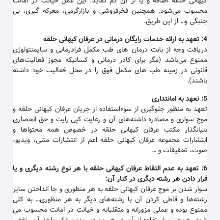
کیهانی حلقه اضافه و یا از آن کم نماید. این عمل خیانت در امانت
محسوب می‌شود. همچنین فخرفروشی و بازارگرمی، معرکه گیری، بی
جنبگی و… از این طریق.
4:
تعهد به ارائه خدمات رایگان درمانی در عرفان کیهانی حلقه
دریافت وجه از بابت درمان های طب مکمل فرادرمانی و سایمنتولوژی
ممنوع می‌باشد (مگر برای کادر درمانی و کسانیکه مجوز فعالیت‌های
قانونی در زمینه طب های مکمل فوق را در محل فعالیت خود داشته
باشند).
5:
تعهد به امانتداری
تعهد به منظور جلوگیری از سوءاستفاده از جریان عرفان کیهانی حلقه و
موج سواری و مصادره داشته‌های آن و رعایت کپی رایت و حق انحصاری
بنیانگذار مکتب عرفان کیهانی حلقه در خصوص همه محتواها و
انتشارات مجموعه عرفان کیهانی حلقه اعم از انتشارات متنی، ویدیو،
صوت، تحقیقات و …
6:
تعهد به عدم التقاط عرفان کیهانی حلقه با هر نوع رشته دیگری و یا
قرار دادن هر رشته دیگری در کنار آن
:
سوار شدن بر موج عرفان کیهانی حلقه به هر منظوری و جا انداختن سایر
رشته‌ها و قاطی کردن آن با رشته‌های دیگر به هر منظوری… به کلی
ممنوع بوده و عملی مزورانه و متقلبانه و خیانت در امانت محسوب می