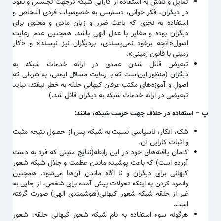
تمایل و تلاش به استفاده از کارایی شبکه درجهت تجسس و نفوذ
در دیگران، فکر خوانی، دسترسی به خصوصیات فردی اشخاص و
استفاده به نحوی که باعث ضرر و زیان مادی و معنوی برای
دیگران بوده و مغایر با عدل الهی باشد. همچنین عدم رعایت
اصول«آنچه برخود نمی‌پسندی، بردیگران نیز نپسند» و «کار
زمینی با قانون زمینی
».
تبعیض قائل شدن عمدی در ارائه خدمات شبکه به
دیگران
(منظور این‌است که با رعایت مسائل ایمنی، به شرطی که
اصول و آموزه‌های مکتب عرفان کیهانی حلقه به خطر نیفتد، نباید
تبعیضی در ارائه خدمات شبکه به دیگران قائل شد.)
پ
–
استفاده در خلاف جهت حرمت شبکه، مانند
:
شک، انکار، ناسپاسی نسبت به شبکه پس از حصول نتیجه مثبت
و اثبات کارایی آن
.
کتمان یافته‌های خود در این رابطه(نتایج مثبتی که فرد به دست
آورده است) که باعث پوشیده ماندن عظمت و جلال شبکه شعور
کیهانی برای دیگران و نا اگاه ماندن آن‌ها می‌شود. همچنین
وانمود کردن به اینکه تحولات پیش آمده برای شخص، از جایی به
غیر از حلقه شبکه شعور کیهانی(هوشمندی الهی) صورت گرفته
است
.
هرگونه سوء استفاده به نام شبکه شعور کیهانی حلقه، شعور