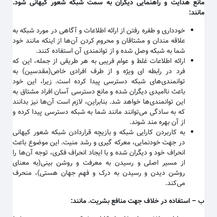
مانع هدایت و راهنمایی دیگران به سمت شبکه شعور کیهانی شود.
مانند
:
خودداری و طفره رفتن از ارائه اطلاعات و آگاهی در مورد شبکه به
علاقه مندان و مشتاقان و محروم کردن آن‌ها از اینکه مانند خود
شما به شبکه وصل شده و از توانمندی آن استفاده کنند
.
ارائه اطلاعات غلط و عوام فریبی به هر طریقی از جمله، این که
فرد در رابطه ای ویژه و از طرف افرادی خاص(مقدسین) به
توانمندی‌های شبکه دسترسی پیدا کرده است. زیرا، این خود
باعث ناامیدی دیگران شده و مانع دسترسی آسان افراد مشتاق به
این توانمندی‌ها خواهد شد. بنابراین، لازم است آن‌ها نیز بدانند
که به سادگی می‌توانند مانند شما به شبکه دسترسی پیدا کرده و
از آن بهره مند شوند
.
به کاربردن کارایی شبکه و بازیچه قراردادن شبکه شعور کیهانی
در جهت خودنمایی، معرکه گیری و رشد منیت. این موضوع باعث
انحراف خود و دیگران شده و با ایجاد انحراف فکری، توجه آن‌ها را
از مسیر اصلی و رسیدن به معرفت و روشن بینی(به معنای
روشن دیدن و رسیدن به درک و فهم جهان هستی)، منحرف
می‌کند
.
ب
–
استفاده در خلاف جهت منافع بشریت. مانند
: