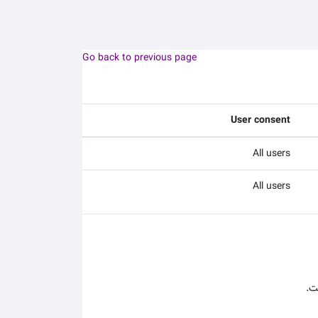
Go back to previous page
User consent
All users
All users
ت.