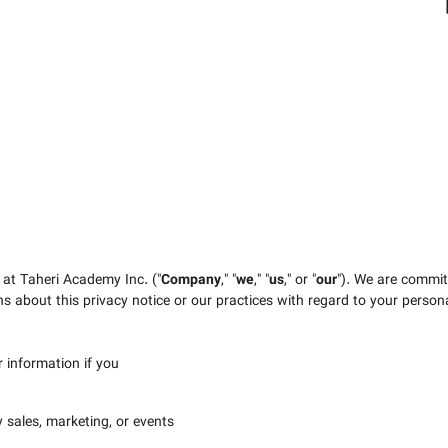
 at Taheri Academy Inc.
("
Company
," "
we
," "
us
," or "
our
"). We are commit
ns about this privacy notice or our practices with regard to your person
information if you:
 sales, marketing, or events