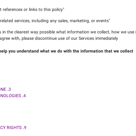
 references or links to this policy
"
elated services, including any sales, marketing, or events
"
u in the clearest way possible what information we collect, how we use it,
agree with, please discontinue use of our Services immediately.
l help you understand what we do with the information that we collect.
3. WILL YOUR INFORMATION BE SHARED WITH ANYONE?
4. DO WE USE COOKIES AND OTHER TRACKING TECHNOLOGIES?
9. DO CALIFORNIA RESIDENTS HAVE SPECIFIC PRIVACY RIGHTS?