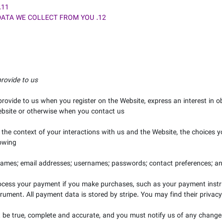
11. HOW CAN YOU CONTACT US ABOUT THIS NOTICE?
12. HOW CAN YOU REVIEW, UPDATE OR DELETE THE DATA WE COLLECT FROM YOU?
rovide to us.
 provide to us when you register on the
Website,
express an interest in 
bsite
or otherwise when you contact us.
 the context of your interactions with us and the
Website
, the choices 
owing:
ames;
email addresses;
usernames;
passwords;
contact preferences;
an
ocess your payment if you make purchases, such as your payment inst
rument. All payment data is stored by
stripe
. You may find their privacy
t be true, complete and accurate, and you must notify us of any change