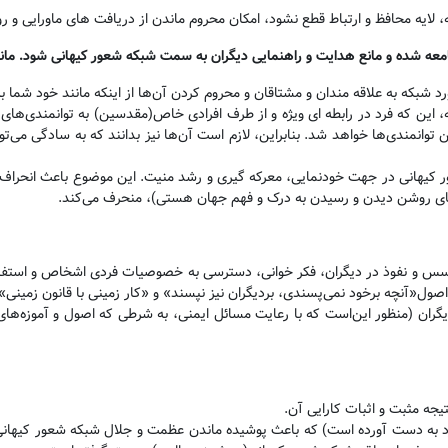
ه، لایه محافظ و ارتباط قطع نشود، امکان محروم ماندن از دریافت های ماورایی و ر
امعه شده و مانع هدایت و راهنمایی دیگران به سمت شبکه شعور کیهانی شود. مان
رد شبکه به علاقه مندان و مشتاقان و محروم کردن آن‌ها از اینکه مانند خود شما 
ه، این که فرد در رابطه ای ویژه و از طرف افرادی خاص(مقدسین) به توانمندی‌های
وانمندی‌ها خواهد شد. بنابراین، لازم است آن‌ها نیز بدانند که به سادگی می‌توا
ر کیهانی در جهت خودنمایی، معرکه گیری و رشد منیت. این موضوع باعث انحراف خود
ای روشن دیدن و رسیدن به درک و فهم جهان هستی)، منحرف می‌کند
.
سس و نفوذ در دیگران، فکر خوانی، دسترسی به خصوصیات فردی اشخاص و استفاده
صول«آنچه برخود نمی‌پسندی، بردیگران نیز نپسند» و «کار زمینی با قانون زمینی
».
یگران
(منظور این‌است که با رعایت مسائل ایمنی، به شرطی که اصول و آموزه‌های
جه مثبت و اثبات کارایی آن
.
فرد به دست آورده است) که باعث پوشیده ماندن عظمت و جلال شبکه شعور کیهانی ب