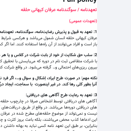
تعهدنامه / سوگندنامه عرفان کیهانی حلقه
(تعهدات عمومی)
1:
تعهد به قبول و پذیرش رضایت‌نامه، سوگندنامه، تعهدنامه،
عرفان کیهانی حلقه انسان شمول می‌باشد و هرکسی شرایط و مق
باز است و افراد می‌توانند از آن راه‌ها استفاده کنند. اما 
2:
سلب حق شکایت از خود از بابت شرکت در کلاس و یا هر مور
با شرکت متقاضی ثبت نام در دوره که می‌بایستی با تحقیق ک
بیرون ریزی‌های احتمالی و… گرفته می‌شود. در واقع شرکت کنن
نکته مهم
:
در صورت طرح ایراد، اِشکال و سوال و…، اگر فرد ن
آنرا بطور کلی رها کند. در غیر اینصورت با سماجت، ایجاد د
3:
تعهد به رعایت طرح آگاهی های دریافتی
:
آگاهی های دریافتی توسط اشخاص صرفا در چارچوب حلقه‌های 
های دریافتی دوره‌ها می‌باشد. در واقع از طریق دریافت‌ها
نیست و نمی‌تواند از موضوع حلقه‌های مطرح شده در عرفان کی
این ادعاها کذب محض می‌باشند، بلکه باعث بروز کثرت و چند
بنابراین، بر طبق این تعهد نامه کسی نباید به بهانه داشت