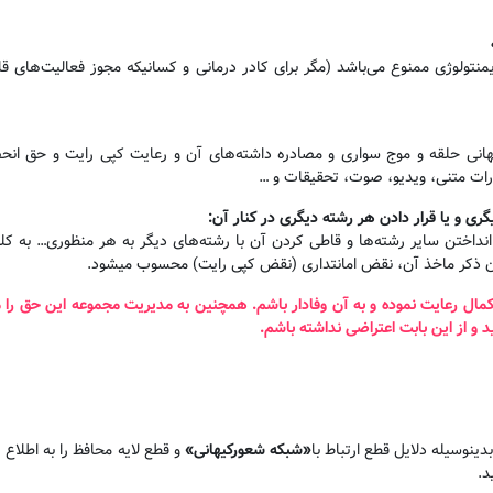
نتولوژی ممنوع می‌باشد (مگر برای کادر درمانی و کسانیکه مجوز فعالیت‌های 
یهانی حلقه و موج سواری و مصادره داشته‌های آن و رعایت کپی رایت و حق ا
ارات متنی، ویدیو، صوت، تحقیقات و …
گری و یا قرار دادن هر رشته دیگری در کنار آن
:
داختن سایر رشته‌ها و قاطی کردن آن با رشته‌های دیگر به هر منظوری… به کلی 
 ذکر ماخذ آن، نقض امانتداری (نقض کپی رایت) محسوب میشود.
و کمال رعایت نموده و به آن وفادار باشم. همچنین به مدیریت مجموعه این حق را
 و از این بابت اعتراضی نداشته باشم
.
ینوسیله دلایل قطع ارتباط با
«
شبکه شعورکیهانی
»
و قطع لایه محافظ را به اطلاع ر
د.