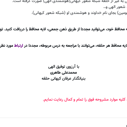
ی به غیر از حلقه شبکه شعور کیهانی(هوشمندی الهی) صورت گرفته است
.
 شعور الهی و
…
مین) بجای نام خداوند و هوشمندی او (شبکه شعور کیهانی)
.
حافظ خود، می‌توانید مجددا از طریق ذهن جمعی، لایه محافظ را دریافت کنید. توص
یه محافظ هر حلقه، می‌توانند با مراجعه به درس مربوطه، مجددا در
ارتباط
مورد نظر ق
با آرزوی توفیق الهی
محمدعلی طاهری
بنیانگذار عرفان کیهانی حلقه
 کلیه موارد مشروحه فوق را تمام و کمال رعایت نمایم
.