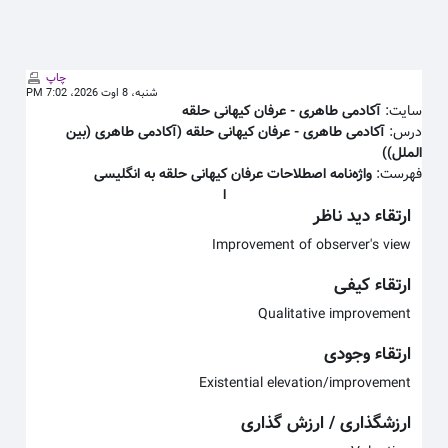
 به محتوای اصلی
چاپ
شنبه، 8 اوت 2026، 7:02 PM
سایت:
آکادمی طاهری - عرفان كيهانی حلقه
درس:
آکادمی طاهری - عرفان كيهانی حلقه (آکادمی طاهری (بین
الملل))
فهرست:
واژه‌نامه اصطلاحات عرفان کیهانی حلقه به انگلیسی
ا
ارتقاء دید ناظر
Improvement of observer's view
ارتقاء کیفی
Qualitative improvement
ارتقاء وجودی
Existential elevation/improvement
ارزشگذاری / ارزش گذاری