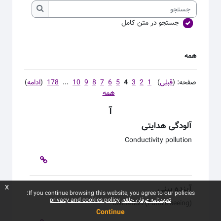
جستجو
جستجو
جستجو در متن کامل
همه
صفحه: (
قبلی
)
1
2
3
4
5
6
7
8
9
10
...
178
(
ادامه
)
همه
آ
آلودگی هدایتی
Conductivity pollution
آینده بینی
x
If you continue browsing this website, you agree to our policies:
تعهدنامه عرفان حلقه
privacy and cookies policy
Divination (Future-seeing)
Continue