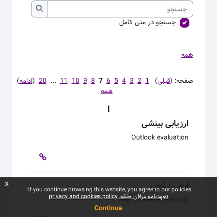
جستجو
جستجو
جستجو در متن کامل
همه
صفحه: (
قبلی
)
1
2
3
4
5
6
7
8
9
10
11
...
20
(
ادامه
)
همه
ا
ارزیابی بینشی
Outlook evaluation
ارض / أرض
x
If you continue browsing this website, you agree to our policies:
تعهدنامه عرفان حلقه
privacy and cookies policy
Arʣ
(Universe-Ground)
Continue