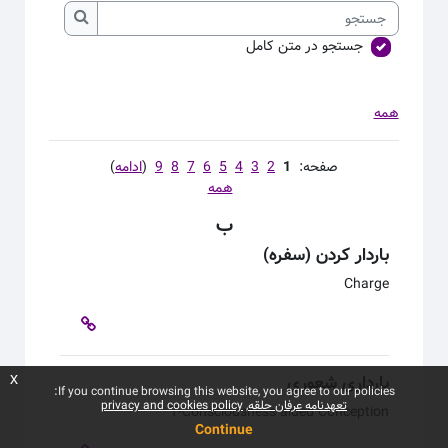
جستجو
جستجو
جستجو در متن کامل
همه
صفحه:
1
2
3
4
5
6
7
8
9
(
ادامه
)
همه
ب
باردار کردن (سفره)
Charge
بارداری شعوری
x
If you continue browsing this website, you agree to our policies:
تعهدنامه عرفان حلقه
privacy and cookies policy
T-Consciousness-aided Conception
Continue