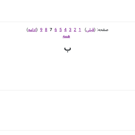
صفحه: (
قبلی
)
1
2
3
4
5
6
7
8
9
(
ادامه
)
همه
ب