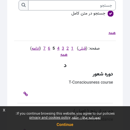
جستجو
جستجو
جستجو در متن کامل
همه
صفحه: (
قبلی
)
1
2
3
4
5
6
7
(
ادامه
)
همه
د
دوره شعور
T-
Consciousness course
دوری از رنج ( اصل )
x
If you continue browsing this website, you agree to our policies:
تعهدنامه عرفان حلقه
privacy and cookies policy
Pain avoidance
Continue