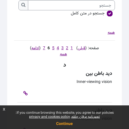
جستجو
جستجو
جستجو در متن کامل
همه
صفحه: (
قبلی
)
1
2
3
4
5
6
7
(
ادامه
)
همه
د
دید باطن بین
Inner
-viewing vision
دید باطنی
x
If you continue browsing this website, you agree to our policies:
تعهدنامه عرفان حلقه
privacy and cookies policy
Inner
(
Bāṭenī
)
vision
Continue