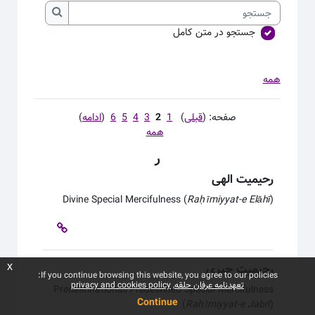
جستجو
جستجو
جستجو در متن کامل
همه
صفحه: (
قبلی
)
1
2
3
4
5
6
(
ادامه
)
همه
ر
رحیمیت الهی
Divine Special Mercifulness (
Ra
ḥīmiyyat-e Elāhī
)
رحیمیت جبری
x
If you continue browsing this website, you agree to our policies:
تعهدنامه عرفان حلقه
privacy and cookies policy
Predestinational/Predestined Special Mercifulness
Continue
(
Ra
ḥīmiyyat-e Jabrī
)