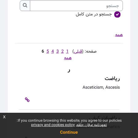
جستجو
جستجو
جستجو در متن کامل
همه
صفحه: (
قبلی
)
1
2
3
4
5
6
همه
ر
ریاضت
Asceticism, Ascesis
ریاضیات کیفی
x
If you continue browsing this website, you agree to our policies:
تعهدنامه عرفان حلقه
privacy and cookies policy
Qualitative mathematics
Continue