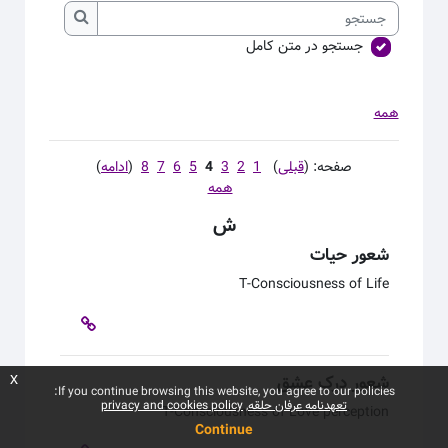
جستجو
جستجو
جستجو در متن کامل
همه
صفحه: (
قبلی
)
1
2
3
4
5
6
7
8
(
ادامه
)
همه
ش
شعور حیات
T-Consciousness of Life
شعور درک عشق
x
If you continue browsing this website, you agree to our policies:
تعهدنامه عرفان حلقه
privacy and cookies policy
T-Consciousness of Love perception
Continue