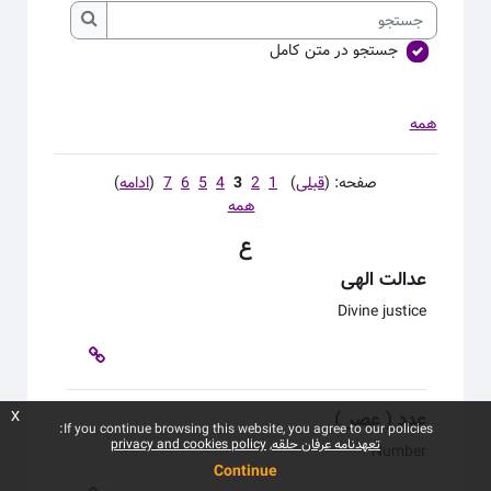
جستجو
جستجو
جستجو در متن کامل
همه
صفحه: (
قبلی
)
1
2
3
4
5
6
7
(
ادامه
)
همه
ع
عدالت الهی
Divine justice
عدد ( عصر )
x
If you continue browsing this website, you agree to our policies:
تعهدنامه عرفان حلقه
privacy and cookies policy
Number
Continue