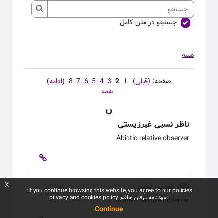
جستجو
جستجو
جستجو در متن کامل
همه
صفحه: (
قبلی
)
1
2
3
4
5
6
7
8
(
ادامه
)
همه
ن
ناظر نسبی غیرزیستی
Abiotic relative observer
ناظر نسبی نسبی
x
If you continue browsing this website, you agree to our policies:
تعهدنامه عرفان حلقه
privacy and cookies policy
Relative-relative observer
Continue