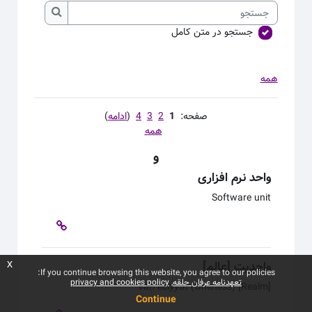
جستجو
جستجو
جستجو در متن کامل
همه
صفحه:
1
2
3
4
(
ادامه
)
همه
و
واحد نرم افزاری
Software unit
واحدیت [عالم]
x
If you continue browsing this website, you agree to our policies:
تعهدنامه عرفان حلقه
privacy and cookies policy
Vāḥediyyat
(Oneness) [Realm]
Continue