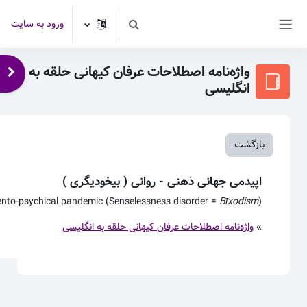
رش به محتوای اصلی
ورود به سایت
Toggle search input
پنل کناری
واژه‌نامه اصطلاحات عرفان کیهانی حلقه به
باز 
انگلیسی
بازگشت
اپیدمی جهانی ذهنی - روانی ( بیخودیگری )
nto-psychical pandemic (Senselessness disorder =
Bīxodism
)
»
واژه‌نامه اصطلاحات عرفان کیهانی حلقه به انگلیسی