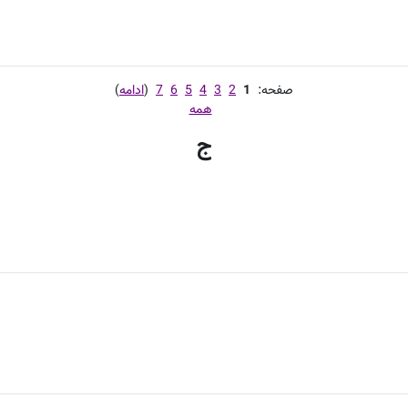
صفحه:
1
2
3
4
5
6
7
(
ادامه
)
همه
ج