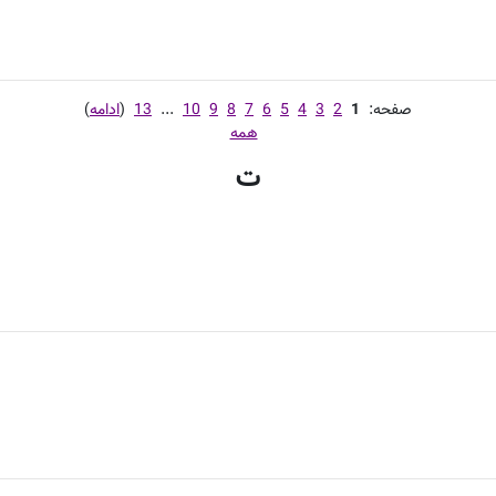
صفحه:
1
2
3
4
5
6
7
8
9
10
...
13
(
ادامه
)
همه
ت