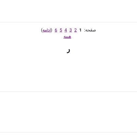
صفحه:
1
2
3
4
5
6
(
ادامه
)
همه
ر